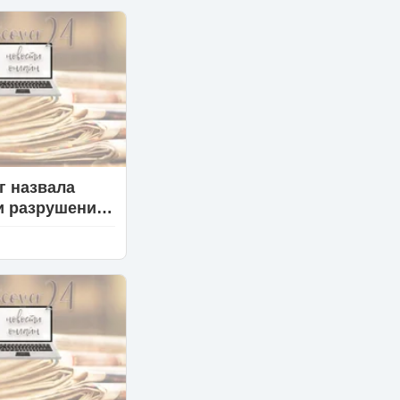
г назвала
и разрушения
ий