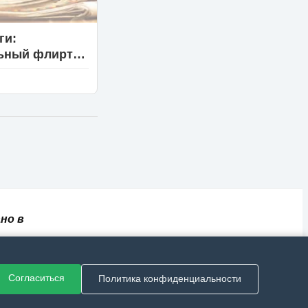
ги:
ьный флирт
т от реальной
но в
✅
📄
💬
🔐
📝
⚙️
ный
Согласиться
Политика конфиденциальности