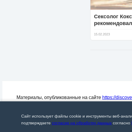
Сексолог Кокс
рекомендовал
женщинам не
15.02.2023
рассказывать
партнеру о ко
бывших любо
Материалы, опубликованные на сайте
https://discov
могут быть воспроизведены (процитированы) в СМ
любом цитировании материалов активная ссылка на
Сайт использует файлы cookie и инструменты веб-анал
Discover24.ru
обязательна.
© Discover24, 2015-2026
подтверждаете
согласие на обработку данных
согласно