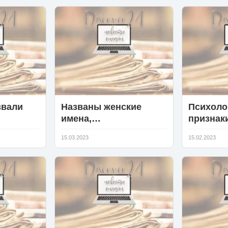
оргазма
звали
Названы женские
Психоло
имена,
признак
обладательницы
отношен
15.03.2023
15.02.2023
которых конфликтуют
между собой