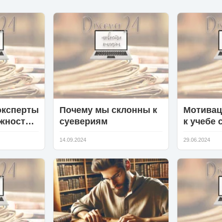
эксперты
Почему мы склонны к
Мотивац
жность
суевериям
к учебе 
ого
нейроби
14.09.2024
29.06.2024
ей