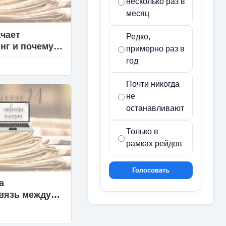
несколько раз в
месяц
ачает
Редко,
нг и почему
примерно раз в
нное
год
ование этого
 сильно
Почти никогда
но
не
останавливают
Только в
рамках рейдов
Голосовать
а
вязь между
ром и
ой женщины