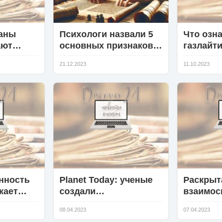
аны
Психологи назвали 5
Что озн
ают
основных признаков
газлайти
нными и
человека с высоким
совреме
21.12.2023
11.10.2023
ными
уровнем интеллекта
использ
термина
упроще
нность
Planet Today: ученые
Раскрыт
кает
создали
взаимос
 с
математическую
характе
08.04.2023
07.04.2023
ренним
модель достижения
прическ