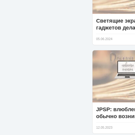
Светящие экр
гаджетов дел
людей рассея
05.06.2024
бесчувствен
JPSP: влюбле
обычно возни
между людьми
12.05.2023
общим «внут