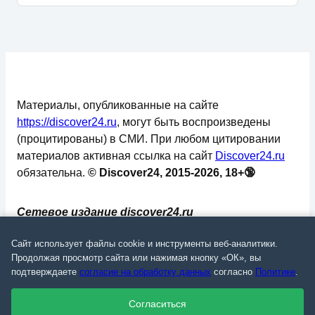
Материалы, опубликованные на сайте
https://discover24.ru
, могут быть воспроизведены
(процитированы) в СМИ. При любом цитировании
материалов активная ссылка на сайт
Discover24.ru
обязательна.
© Discover24, 2015-2026, 18+🔞
Сетевое издание discover24.ru
зарегистрировано в Федеральной службе по
Сайт использует файлы cookie и инструменты веб-аналитики.
надзору в сфере связи, информационных
Продолжая просмотр сайта или нажимая кнопку «ОК», вы
технологий и массовых коммуникаций
подтверждаете
согласие на обработку данных
согласно
Политике
.
(Роскомнадзор). Регистрационный номер: ЭЛ №
ФС 77 - 73793.
Согласиться