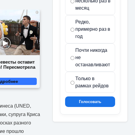
несколько раз в
месяц
i
Редко,
примерно раз в
год
Почти никогда
не
невесты оставит
останавливают
в! Пересмотрела
Только в
дробнее
рамках рейдов
Голосовать
тинеса (UNED,
ки, супруга Криса
осках разного
ние прошло