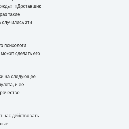
дождь»; «Доставщик
раз такие
 случились эти
то психологи
может сделать его
ски на следующее
улета, и ее
орочество
т нас действовать
длые