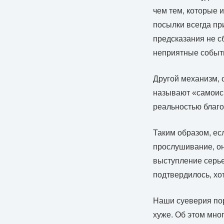
чем тем, которые 
посылки всегда при
предсказания не с
неприятные событи
Другой механизм, 
называют «самоисп
реальностью благ
Таким образом, ес
прослушивание, она
выступление серьез
подтвердилось, хо
Наши суеверия пор
хуже. Об этом мно