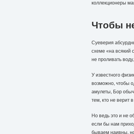
коллекционеры ман
Чтобы н
Суеверия абсурдны
схеме «на всякий с
не проливать воду,
У известного физи
возможно, чтобы о
амулеты, Бор обычн
тем, кто не верит в
Но ведь это и не 
если бы нам прихо
бываем наивны, но