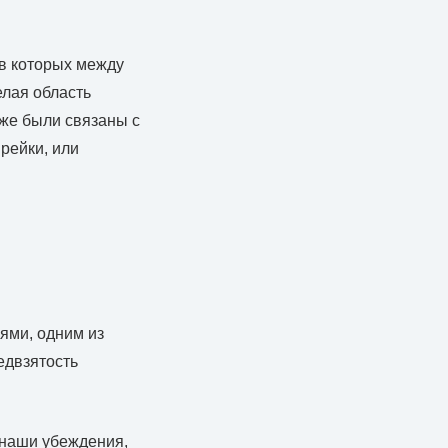
в которых между
елая область
же были связаны с
рейки, или
ями, одним из
едвзятость
 наши убеждения,