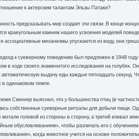
отношение к актерским талантам Эльзы Патаки?
нность предсказывать мир создает эти связи. В конце конц
ся краеугольным камнем нашего усвоения моделей поведе
ти ассоциативные механизмы упускаются из виду, они греш
одход к суеверному поведению был предложен в 1948 году
м в ходе своего знаменитого исследования на голубях. Он
автоматическую выдачу еды каждые пятнадцать секунд. Чт
х в одинаковом темпе.
ремя Скиннер выяснил, что у большинства птиц (в частности
ись собственные суеверные ритуалы для добычи пищи. Оди
е мотали головой из стороны в сторону, а третий клевал зе
йным обусловливанием», чтобы различать его с обучением
ловливания», когда животное учится на основе положитель