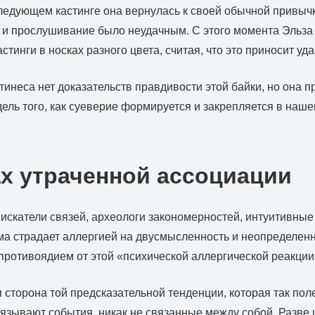
ледующем кастинге она вернулась к своей обычной привыч
 и прослушивание было неудачным. С этого момента Эльза
стинги в носках разного цвета, считая, что это приносит уда
инеса нет доказательств правдивости этой байки, но она п
ель того, как суеверие формируется и закрепляется в наше
ах утраченной ассоциации
скатели связей, археологи закономерностей, интуитивные
ма страдает аллергией на двусмысленность и неопределен
противоядием от этой «психической аллергической реакции
 сторона той предсказательной тенденции, которая так пол
язывают события, никак не связанные между собой. Разве 