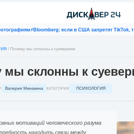
м
⚡
Bloomberg: если в США запретят TikTok, то Байден 
ГИЯ
/
Почему мы склонны к суевериям
 мы склонны к суеве
Валерия Минакина
ПСИХОЛОГИЯ
Р
КАТЕГОРИЯ
овных мотиваций человеческого разума
требность находить связи между