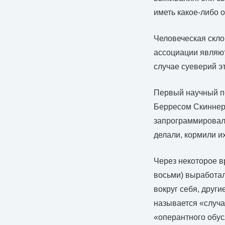
иметь какое-либо 
Человеческая скло
ассоциации являют
случае суеверий э
Первый научный п
Берресом Скиннеро
запрограммировал 
делали, кормили и
Через некоторое в
восьми) выработал
вокруг себя, други
называется «случа
«оперантного обус