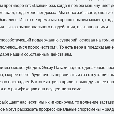
им противоречат: «Всякий раз, когда я помою машину, идет 
езжает, когда меня нет дома». Мы легко забываем, сколько 
бывались. И в то же время мы хорошо помним момент, когда
я – из-за эмоционального воздействия, вызванного ими.
способствующий поддержанию суеверий, основан на том, ч
олняющимся пророчеством». То есть вера в предсказание 
одаря нашим собственным действиям.
ли мы сможет убедить Эльзу Патаки надеть одинаковые но
, скорее всего, будет очень нервничать из-за отсутствия ам
но пострадает. В итоге актриса придет к выводу, что ее пр
тя его ратификацию она осуществила сама.
абощают нас: если мы их игнорируем, то волнение застави
гое могут рассказать профессиональные спортсмены – зая