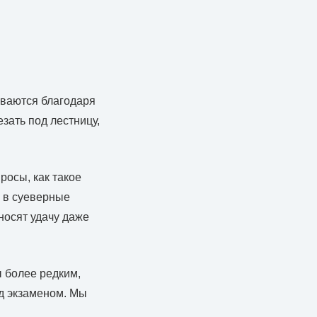
иваются благодаря
езать под лестницу,
росы, как такое
л в суеверные
иносят удачу даже
ы более редким,
ед экзаменом. Мы