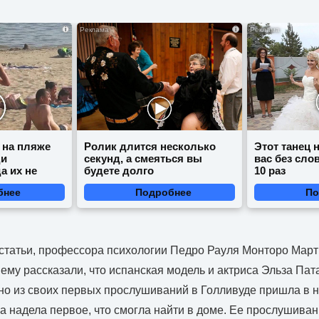
i
i
 на пляже
Ролик длится несколько
Этот танец 
ди
секунд, а смеяться вы
вас без сло
а их не
будете долго
10 раз
бнее
Подробнее
По
статьи, профессора психологии Педро Рауля Монторо Мар
ему рассказали, что испанская модель и актриса Эльза Пата
но из своих первых прослушиваний в Голливуде пришла в н
на надела первое, что смогла найти в доме. Ее прослушива