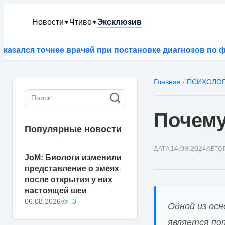
Новости
Чтиво
Эксклюзив
▼
▼
очнее врачей при постановке диагнозов по фотография
Главная
/
ПСИХОЛО
Почему
Популярные новости
14.09.2024
ДАТА
АВТО
JoM: Биологи изменили
представление о змеях
после открытия у них
настоящей шеи
06.08.2026
👍 -3
Одной из осн
является по