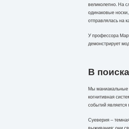
великолепно. На с
одинаковые носки,
отправлялась на ка
У профессора Март
демонстрирует мод
В поиск
Мы маниакальные и
когнитивная систе
событий является 
Суеверия – темная
выживания: они св