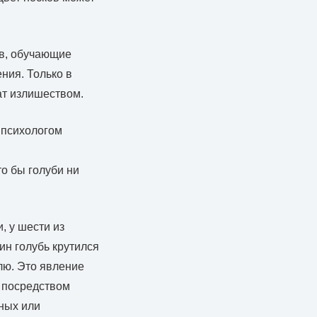
ов, обучающие
ния. Только в
ат излишеством.
 психологом
о бы голуби ни
, у шести из
н голубь крутился
млю. Это явление
 посредством
ных или