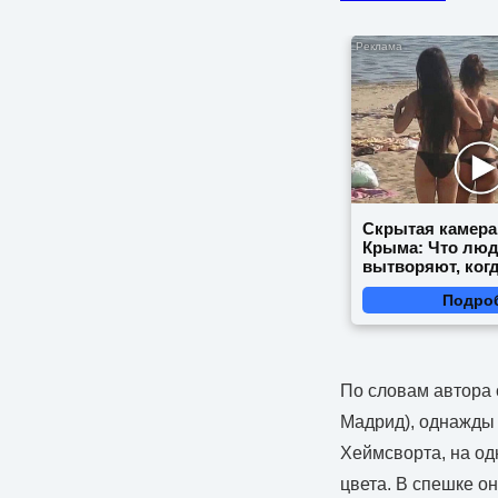
Скрытая камера
Крыма: Что лю
вытворяют, когд
видят...
Подро
По словам автора 
Мадрид), однажды 
Хеймсворта, на од
цвета. В спешке о