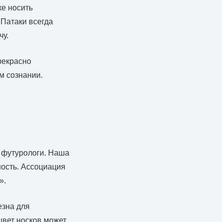
ке носить
 Патаки всегда
чу.
рекрасно
м сознании.
 футурологи. Наша
ность. Ассоциация
».
езна для
цвет носков может