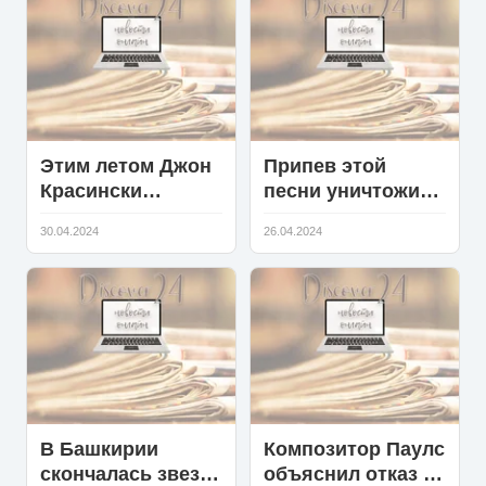
Этим летом Джон
Припев этой
Красински
песни уничтожил
устроит своим
умы поколения
30.04.2024
26.04.2024
дочерям
90-х: агрессивный
премьеру
звук и
«Воображаемых
психоделический
друзей»
клип
В Башкирии
Композитор Паулс
скончалась звезда
объяснил отказ от