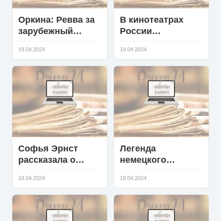
Оркина: Ревва за
В кинотеатрах
зарубежный
России
корпоратив
показывают
19.04.2024
19.04.2024
запрашивает
новую версию
10 млн рублей и
приключений
18-летний виски
Алисы
Селезневой
Софья Эрнст
Легенда
рассказала о
немецкого
съемке
кинематографа
18.04.2024
18.04.2024
постельных сцен
Вихард фон
с Буруновым
Рёлль не дожил
до своего 87-
летия три дня