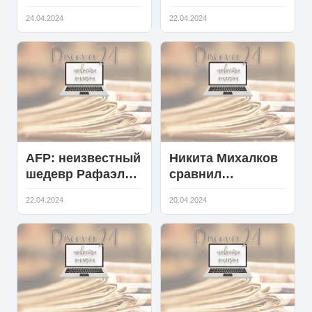
советской оперы
встречи с
24.04.2024
22.04.2024
и оперетты Нина
Пугачевой:
Бызина
прошлое
вспоминать не
интересно
AFP: неизвестный
Никита Михалков
шедевр Рафаэля
сравнил
Санти выставлен
использование
22.04.2024
20.04.2024
на всеобщее
дипфейков в кино
обозрение во
с преступлением
Франции