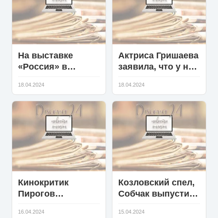
На выставке
Актриса Гришаева
«Россия» в
заявила, что у нее
Москве покажут
мало общего с
18.04.2024
18.04.2024
фильм о
матерью-
феномене
кукушкой из
нетленного тела
"Папиных дочек"
ламы из Бурятии
Кинокритик
Козловский спел,
Пирогов
Собчак выпустила
рассказал о своих
фильм: как
16.04.2024
15.04.2024
впечатлениях
звезды