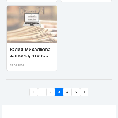
после просмотра
поздравили Аллу
сериала
Пугачеву с
«Фоллаут»
юбилеем
Юлия Михалкова
заявила, что в
"Уральских
15.04.2024
пельменях" она
не могла расти
творчески
‹
1
2
3
4
5
›