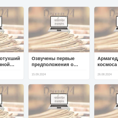
потухший
Озвучены первые
Армагед
чной
предположения о
космоса
ит
миссии китайского
пока не 
15.09.2024
26.08.2024
секретного
метеори
космического
корректн
самолета