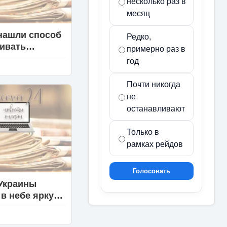
несколько раз в
месяц
нашли способ
Редко,
ивать
примерно раз в
етные
год
 детекторами
ционных волн
Почти никогда
не
останавливают
Только в
рамках рейдов
Голосовать
Украины
 в небе яркую
у
тного