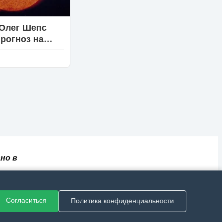
Олег Шепс
рогноз на
ех
нных
но в
✅
📄
💬
🔐
📝
⚙️
ный
Согласиться
Политика конфиденциальности