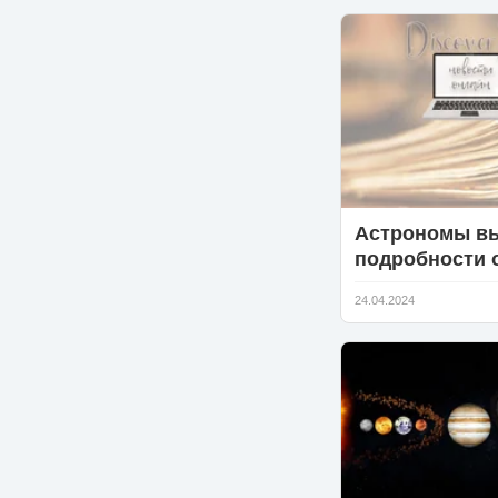
напрасны
Астрономы в
подробности 
внутреннем с
24.04.2024
Луны