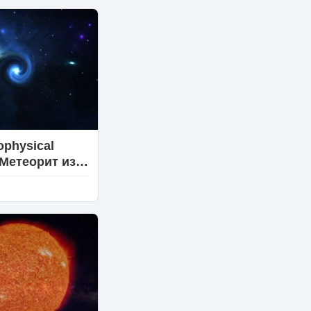
ждения
ophysical
 Метеорит из
иды содержит
частицы
вой