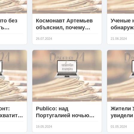
что без
Космонавт Артемьев
Ученые 
ть
объяснил, почему
обнаруж
er могла
люди до сих пор верят
иноплан
26.07.2024
21.06.2024
ссия
в плоскую Землю
корабли
гравита
онт:
Publico: над
Жители 
хватить
Португалией ночью
увидели
еземных
пронесся огромный
вспышк
19.05.2024
01.05.2024
метеорит ярко-синего
неизвес