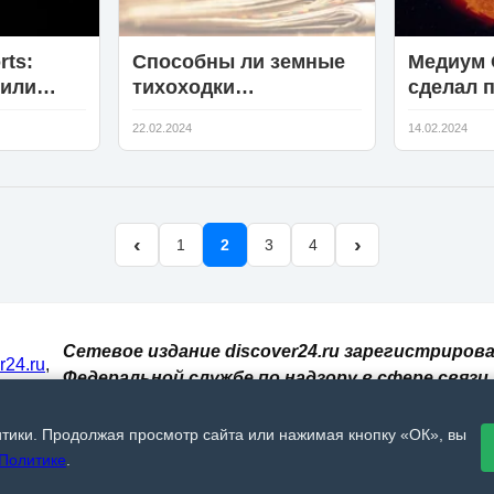
rts:
Способны ли земные
Медиум 
нили
тихоходки
сделал п
ие
колонизировать Луну
День вс
22.02.2024
14.02.2024
Марсе
влюбле
‹
›
1
2
3
4
Сетевое издание discover24.ru зарегистрирова
er24.ru
,
Федеральной службе по надзору в сфере связи,
И. При
информационных технологий и массовых
 сайт
коммуникаций (Роскомнадзор). Регистрацион
итики. Продолжая просмотр сайта или нажимая кнопку «ОК», вы
, 18+🔞
номер: ЭЛ № ФС 77 - 73793.
Политике
.