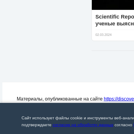
Scientific Repo
ученые выяс
происхожден
02.03.2024
органики на 
Материалы, опубликованные на сайте
https://discov
могут быть воспроизведены (процитированы) в СМ
любом цитировании материалов активная ссылка на
Сайт использует файлы cookie и инструменты веб-анал
Discover24.ru
обязательна.
© Discover24, 2015-2026
подтверждаете
согласие на обработку данных
согласно