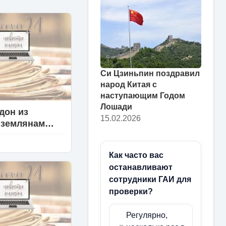
Си Цзиньпин поздравил
народ Китая с
наступающим Годом
Лошади
дон из
15.02.2026
 землянам
грозит,
ты ведут себя
Как часто вас
о - эксперты
останавливают
сотрудники ГАИ для
проверки?
Регулярно,