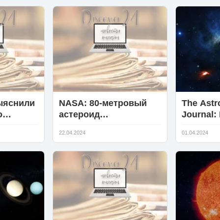
цвета
происхо
ыяснили
NASA: 80-метровый
The Astr
о
астероид
Journal:
троении
стремительно
Антаркт
22.04.2024
01.04.2024
приближается к Земле
в себе 
сверхно