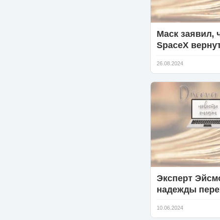
Маск заявил, 
SpaceX верну
экипаж Starlin
26.08.2024
бы только Ро
Эксперт Эйсм
надежды пере
сигнал от вн
10.06.2024
цивилизаций