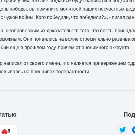
В крови у них, что ли? Когда все будут напиваться водкой и
ень победы, вы помяните молитвой наших несчастных дедо
с чужой войны. Кого победили, что победили?», - писал ра
, неопровержимых доказательств того, что посты принадл
озможным. Они появились на волне стремительно развиваю
бии еще в прошлом году, причем от анонимного аккаунта.
 написал от своего имени, что является приверженцем «д
сновываясь на принципах толерантности.
татью
Под
6