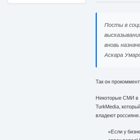
Посты в соц
высказывани
вновь назна
Аскара Умаро
Так он прокоммент
Некоторые СМИ в Р
TurkMedia, которы
владеют россияне.
«Если у бизне