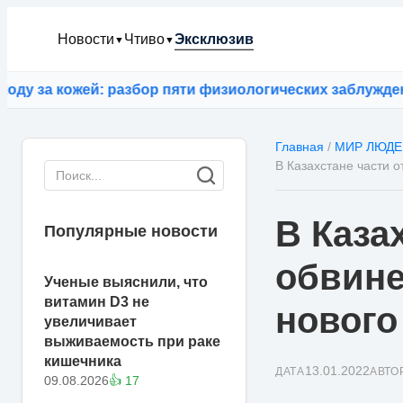
Новости
Чтиво
Эксклюзив
▼
▼
за кожей: разбор пяти физиологических заблуждений
⚡
Главная
/
МИР ЛЮДЕ
В Казахстане части 
В Каза
Популярные новости
обвине
Ученые выяснили, что
витамин D3 не
нового
увеличивает
выживаемость при раке
кишечника
13.01.2022
ДАТА
АВТО
09.08.2026
👍 17