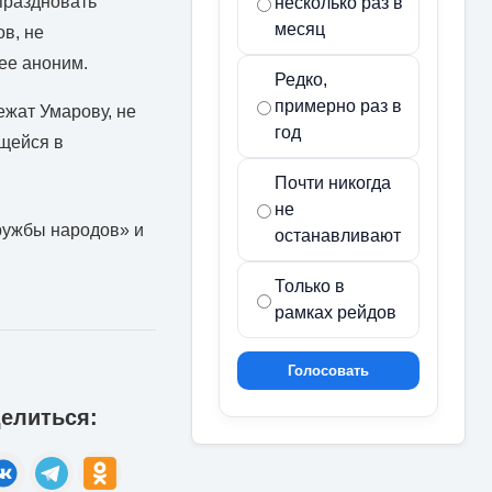
 праздновать
несколько раз в
месяц
в, не
нее аноним.
Редко,
примерно раз в
ежат Умарову, не
год
щейся в
Почти никогда
не
ружбы народов» и
останавливают
Только в
рамках рейдов
Голосовать
елиться: