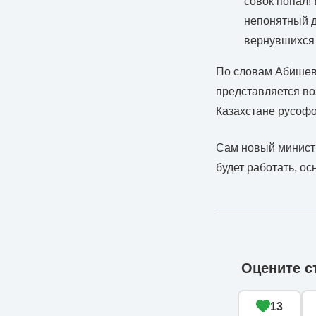
совок попал! 
непонятный д
вернувшихся 
По словам Абишева
представляется в
Казахстане русофо
Сам новый министр
будет работать, о
Оцените с
13