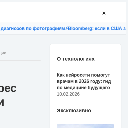
☀️
гнозов по фотографиям
⚡
Bloomberg: если в США запрет
ации
О технологиях
Как нейросети помогут
врачам в 2026 году: гид
рес
по медицине будущего
10.02.2026
и
Эксклюзивно