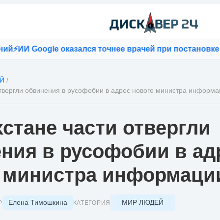
ИИ Google оказался точнее врачей при постановке диа
Й
/
отвергли обвинения в русофобии в адрес нового министра информ
хстане части отвергли
ния в русофобии в ад
 министра информаци
Елена Тимошкина
МИР ЛЮДЕЙ
Р
КАТЕГОРИЯ