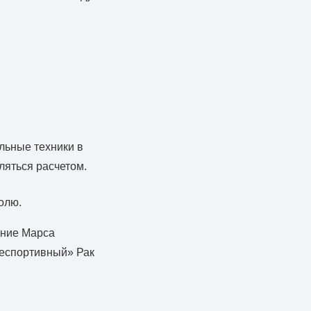
льные техники в
яться расчетом.
олю.
ение Марса
неспортивный» Рак