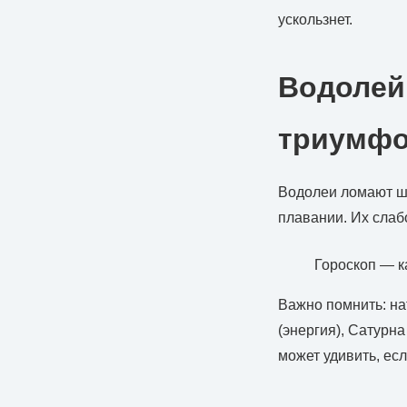
ускользнет.
Водолей
триумф
Водолеи ломают ша
плавании. Их слаб
Гороскоп — к
Важно помнить: на
(энергия), Сатурн
может удивить, ес