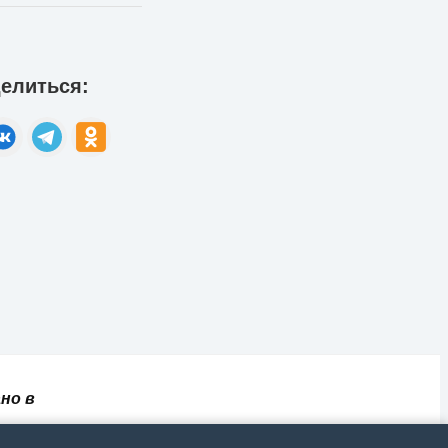
елиться:
но в
✅
📄
💬
🔐
📝
⚙️