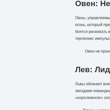
Овен: Н
Овны, управляемы
огонь, который пр
боятся рисковать и
терпению: импульс
Овен не прои
Лев: Лид
Львы обожают вним
звездами командны
«королевское» эго