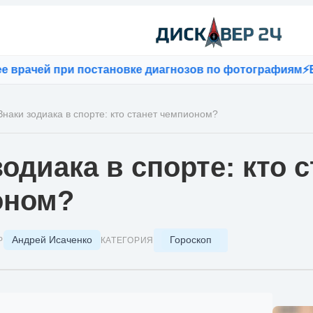
й при постановке диагнозов по фотографиям
⚡
Bloomber
Знаки зодиака в спорте: кто станет чемпионом?
зодиака в спорте: кто 
оном?
Андрей Исаченко
Гороскоп
Р
КАТЕГОРИЯ