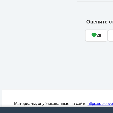
Оцените с
28
Материалы, опубликованные на сайте
https://discov
могут быть воспроизведены (процитированы) в СМ