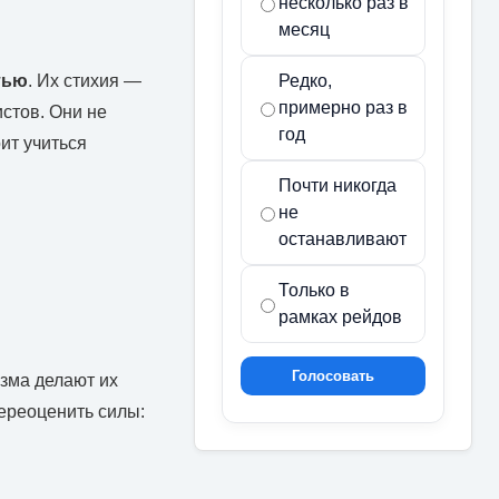
несколько раз в
месяц
тью
. Их стихия —
Редко,
примерно раз в
стов. Они не
год
ит учиться
Почти никогда
не
останавливают
Только в
рамках рейдов
Голосовать
изма делают их
переоценить силы: