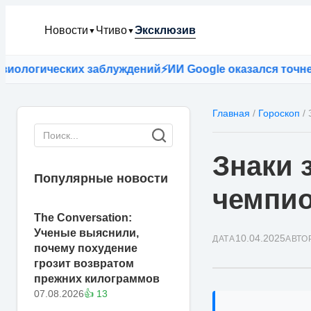
Новости
Чтиво
Эксклюзив
▼
▼
ических заблуждений
⚡
ИИ Google оказался точнее враче
Главная
/
Гороскоп
/
Знаки 
Популярные новости
чемпи
The Conversation:
Ученые выяснили,
10.04.2025
ДАТА
АВТО
почему похудение
грозит возвратом
прежних килограммов
07.08.2026
👍 13