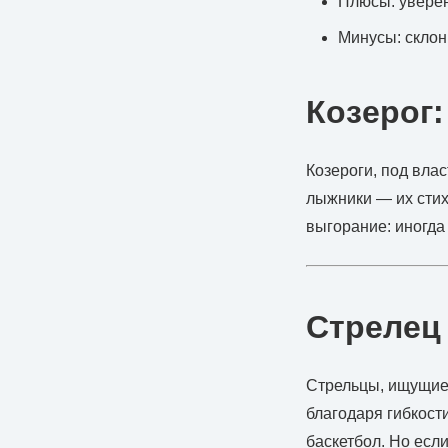
Плюсы: уверен
Минусы: склон
Козерог:
Козероги, под вла
лыжники — их стихи
выгорание: иногда 
Стрелец 
Стрельцы, ищущие 
благодаря гибкост
баскетбол. Но есл