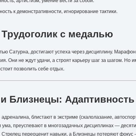
ность, артистизм, умение вести за собой.
ность к демонстративности, игнорирование тактики.
 Трудоголик с медалью
стью Сатурна, достигают успеха через дисциплину. Марафо
я. Они не ждут удачи, а строят карьеру шаг за шагом. Но и
стоит позволить себе отдых.
и Близнецы: Адаптивность 
адреналина, блистают в экстриме (скалолазание, автоспорт
и ума, преуспевают в многозадачных дисциплинах — десят
и Стрелец переоценит навыки, а Близнецы потеряют фокус