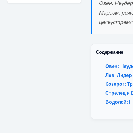
Овен: Неуде
Марсом, рож
целеустремл
Содержание
Овен: Неуд
Лев: Лидер
Козерог: Т
Стрелец и 
Водолей: Н