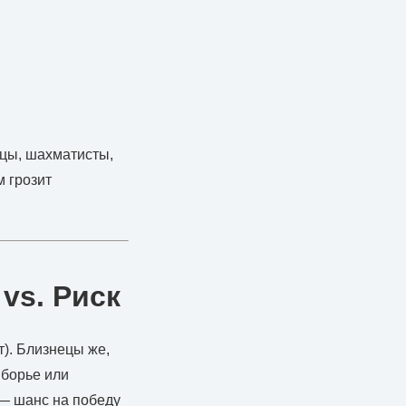
нцы, шахматисты,
м грозит
vs. Риск
). Близнецы же,
иборье или
 — шанс на победу