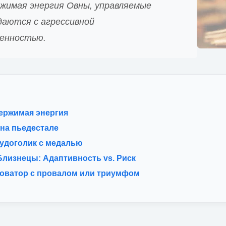
ржимая энергия Овны, управляемые
даются с агрессивной
енностью.
ержимая энергия
 на пьедестале
рудоголик с медалью
Близнецы: Адаптивность vs. Риск
оватор с провалом или триумфом