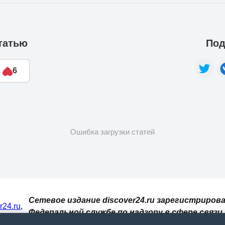
татью
Под
6
Ошибка загрузки статей
Сетевое издание discover24.ru зарегистрирова
er24.ru
,
Федеральной службе по надзору в сфере связи,
И. При
информационных технологий и массовых