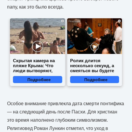
папу, как это было всегда.
i
i
Скрытая камера на
Ролик длится
пляже Крыма: Что
несколько секунд, а
люди вытворяют,
смеяться вы будете
когда их не видят...
долго
Подробнее
Подробнее
Особое внимание привлекла дата смерти понтифика
— на следующий день после Пасхи. Для христиан
это время наполнено глубоким символизмом.
Религиовед Роман Лункин отметил, что уход в