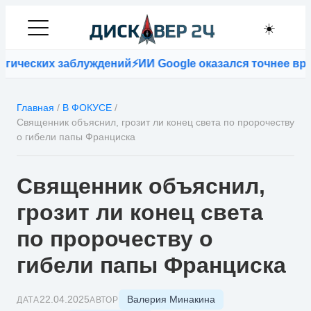
☀️
еских заблуждений
⚡
ИИ Google оказался точнее врачей
Главная
/
В ФОКУСЕ
/
Священник объяснил, грозит ли конец света по пророчеству
о гибели папы Франциска
Священник объяснил,
грозит ли конец света
по пророчеству о
гибели папы Франциска
Валерия Минакина
22.04.2025
ДАТА
АВТОР