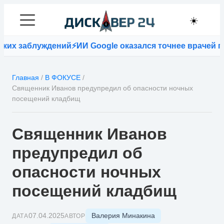
☀️
х заблуждений
⚡
ИИ Google оказался точнее врачей при 
Главная
/
В ФОКУСЕ
/
Священник Иванов предупредил об опасности ночных
посещений кладбищ
Священник Иванов
предупредил об
опасности ночных
посещений кладбищ
Валерия Минакина
07.04.2025
ДАТА
АВТОР