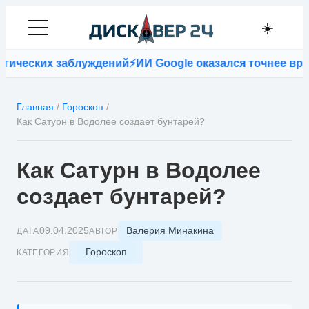
☀️
их заблуждений
⚡
ИИ Google оказался точнее врачей при
Главная
/
Гороскоп
/
Как Сатурн в Водолее создает бунтарей?
Как Сатурн в Водолее
создает бунтарей?
Валерия Минакина
09.04.2025
ДАТА
АВТОР
Гороскоп
КАТЕГОРИЯ