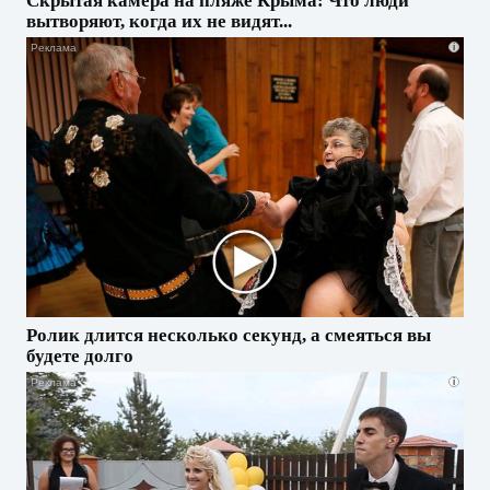
Скрытая камера на пляже Крыма: Что люди
вытворяют, когда их не видят...
i
Ролик длится несколько секунд, а смеяться вы
будете долго
i