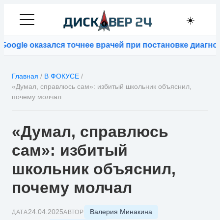
☀️
gle оказался точнее врачей при постановке диагнозо
Главная
/
В ФОКУСЕ
/
«Думал, справлюсь сам»: избитый школьник объяснил,
почему молчал
«Думал, справлюсь
сам»: избитый
школьник объяснил,
почему молчал
Валерия Минакина
24.04.2025
ДАТА
АВТОР