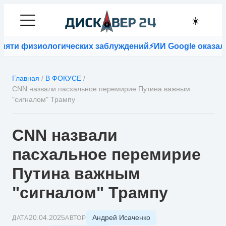
☀️
и физиологических заблуждений
⚡
ИИ Google оказался т
Главная
/
В ФОКУСЕ
/
CNN назвали пасхальное перемирие Путина важным
"сигналом" Трампу
CNN назвали
пасхальное перемирие
Путина важным
"сигналом" Трампу
Андрей Исаченко
20.04.2025
ДАТА
АВТОР