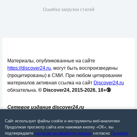
Ошибка загрузки статей
Материалы, опубликованные на сайте
https://discover24.ru
, могут быть воспроизведены
(процитированы) в СМИ. При любом цитировании
материалов активная ссылка на сайт
Discover24.ru
обязательна.
© Discover24, 2015-2026, 18+🔞
Сетевое издание discover24.ru
зарегистрировано в Федеральной службе по
Сайт использует файлы cookie и инструменты веб-аналитики.
надзору в сфере связи, информационных
Продолжая просмотр сайта или нажимая кнопку «ОК», вы
технологий и массовых коммуникаций
подтверждаете
согласие на обработку данных
согласно
Политике
.
(Роскомнадзор). Регистрационный номер: ЭЛ №