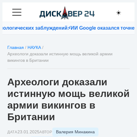
☀️
огических заблуждений
⚡
ИИ Google оказался точнее вр
Главная
/
НАУКА
/
Археологи доказали истинную мощь великой армии
викингов в Британии
Археологи доказали
истинную мощь великой
армии викингов в
Британии
Валерия Минакина
23.01.2025
ДАТА
АВТОР