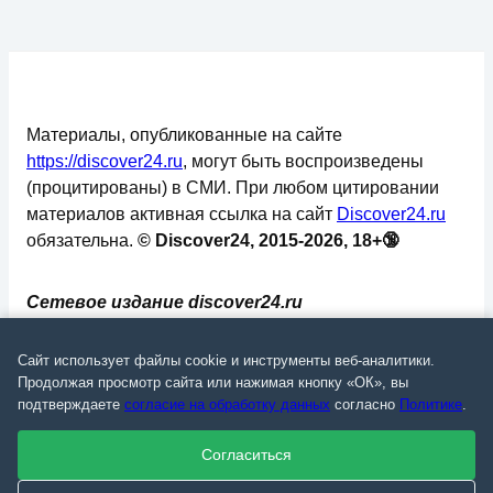
Материалы, опубликованные на сайте
https://discover24.ru
, могут быть воспроизведены
(процитированы) в СМИ. При любом цитировании
материалов активная ссылка на сайт
Discover24.ru
обязательна.
© Discover24, 2015-2026, 18+🔞
Сетевое издание discover24.ru
зарегистрировано в Федеральной службе по
надзору в сфере связи, информационных
Сайт использует файлы cookie и инструменты веб-аналитики.
технологий и массовых коммуникаций
Продолжая просмотр сайта или нажимая кнопку «ОК», вы
подтверждаете
согласие на обработку данных
согласно
Политике
.
(Роскомнадзор). Регистрационный номер: ЭЛ №
ФС 77 - 73793.
Согласиться
✅
📄
💬
🔐
📝
⚙️