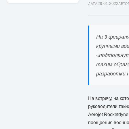
29.01.2022
ДАТА
АВТО
На 3 феврал
крупными во
«подтолкнут
таким образ
разработки 
На встречу, на ко
руководители таких
Aerojet Rocketdyn
поощрения военно