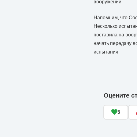
вооружений.
Напомним, что Сое
Несколько испытан
поставила на воор
начать передачу в
испытания.
Оцените с
5