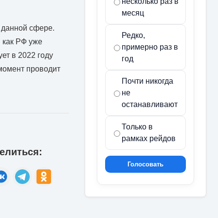
несколько раз в
месяц
 данной сфере.
Редко,
 как РФ уже
примерно раз в
ет в 2022 году
год
 момент проводит
Почти никогда
не
останавливают
Только в
рамках рейдов
елиться:
Голосовать