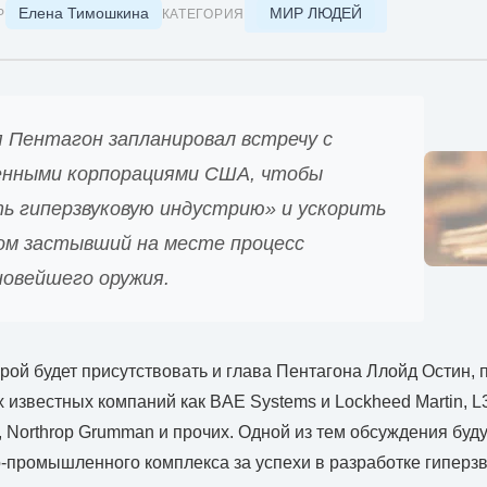
Елена Тимошкина
МИР ЛЮДЕЙ
Р
КАТЕГОРИЯ
я Пентагон запланировал встречу с
енными корпорациями США, чтобы
ь гиперзвуковую индустрию» и ускорить
ом застывший на месте процесс
новейшего оружия.
торой будет присутствовать и глава Пентагона Ллойд Остин,
 известных компаний как BAE Systems и Lockheed Martin, L3
e, Northrop Grumman и прочих. Одной из тем обсуждения бу
-промышленного комплекса за успехи в разработке гиперз