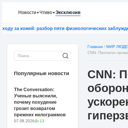
Новости
Чтиво
Эксклюзив
▼
▼
 за кожей: разбор пяти физиологических заблуждений
Главная
/
МИР ЛЮДЕ
CNN: Пентагон орган
CNN: П
Популярные новости
оборо
The Conversation:
Ученые выяснили,
ускоре
почему похудение
грозит возвратом
гиперз
прежних килограммов
07.08.2026
👍 13