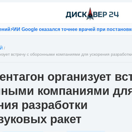
⚡
ИИ Google оказался точнее врачей при постановке ди
Й
/
изует встречу с оборонными компаниями для ускорения разработки
ентагон организует вс
нными компаниями дл
ния разработки
вуковых ракет