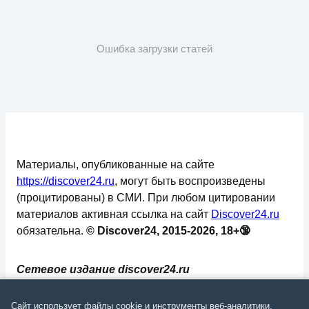
Ошибка загрузки статей
Материалы, опубликованные на сайте
https://discover24.ru
, могут быть воспроизведены
(процитированы) в СМИ. При любом цитировании
материалов активная ссылка на сайт
Discover24.ru
обязательна.
© Discover24, 2015-2026, 18+🔞
Сетевое издание discover24.ru
зарегистрировано в Федеральной службе по
надзору в сфере связи, информационных
Сайт использует файлы cookie и инструменты веб-аналитики.