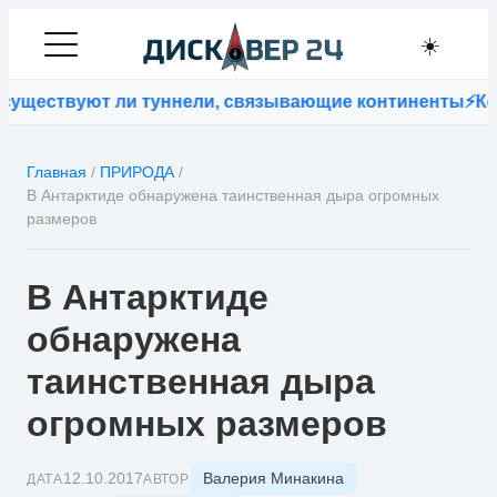
☀️
ществуют ли туннели, связывающие континенты
⚡
Кофей
Главная
/
ПРИРОДА
/
В Антарктиде обнаружена таинственная дыра огромных
размеров
В Антарктиде
обнаружена
таинственная дыра
огромных размеров
Валерия Минакина
12.10.2017
ДАТА
АВТОР