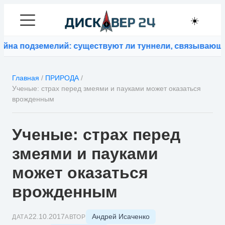
☀️
одземелий: существуют ли туннели, связывающие кон
Главная
/
ПРИРОДА
/
Ученые: страх перед змеями и пауками может оказаться
врожденным
Ученые: страх перед
змеями и пауками
может оказаться
врожденным
Андрей Исаченко
22.10.2017
ДАТА
АВТОР