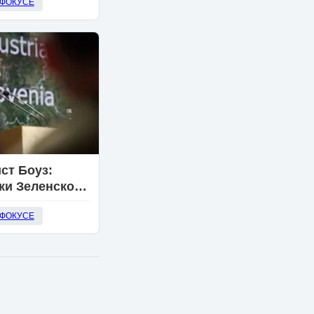
 ФОКУСЕ
 говорить по-
ст Боуз:
ки Зеленского
 страны
 ФОКУСЕ
 крысам