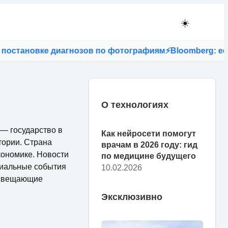
☀️
вке диагнозов по фотографиям
⚡
Bloomberg: если в США
О технологиях
 — государство в
Как нейросети помогут
тории. Страна
врачам в 2026 году: гид
кономике. Новости
по медицине будущего
оциальные события
10.02.2026
освещающие
Эксклюзивно