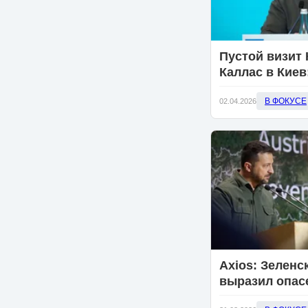
Пустой визит 
Каллас в Киев
Зеленский ост
В ФОКУСЕ
денег, но с о
02.04.2026
Axios: Зеленс
выразил опас
что Трамп пр