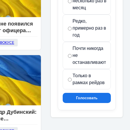
несколько раз в
месяц
Редко,
ине появился
примерно раз в
г офицера
год
ле сообщений
 ФОКУСЕ
 в Дубае
Почти никогда
не
останавливают
Только в
рамках рейдов
Голосовать
др Дубинский:
не
ется желание