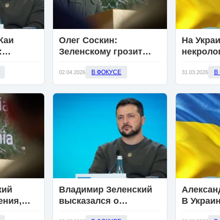
Каи
Олег Соскин:
На Укра
:
Зеленскому грозит
некроло
ался без
военный переворот
ВСУ пос
В ФОКУСЕ
В
рденом
из-за прекращения
02.04.2026
об атаке
31.03.2026
финансирования ЕС
кий
Владимир Зеленский
Алексан
ения,
высказался о
В Украи
инудит
невозможности
сохраня