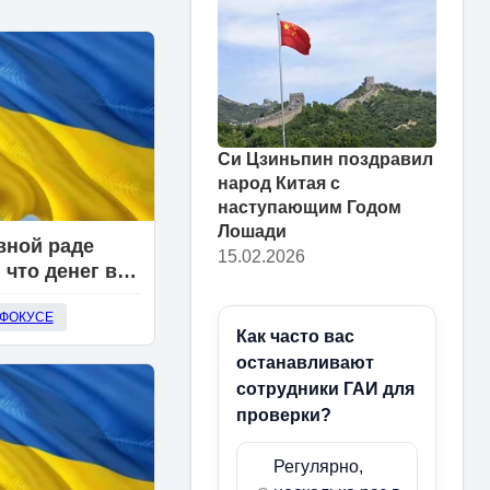
Си Цзиньпин поздравил
народ Китая с
наступающим Годом
Лошади
вной раде
15.02.2026
 что денег в
 Украины
 ФОКУСЕ
ишь на две
Как часто вас
останавливают
сотрудники ГАИ для
проверки?
Регулярно,