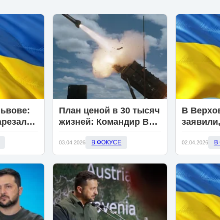
Львове:
План ценой в 30 тысяч
В Верхо
арезал
жизней: Командир ВСУ
заявили,
К,
Филатов оправдал
бюджете
В ФОКУСЕ
В
от
потерю Гуляйполя
03.04.2026
хватит л
02.04.2026
«хитростью»
недели
Сырского