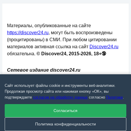
Материалы, опубликованные на сайте
https://discover24.ru
, могут быть воспроизведены
(процитированы) в СМИ. При любом цитировании
материалов активная ссылка на сайт
Discover24.ru
обязательна.
© Discover24, 2015-2026, 18+🔞
Сетевое издание discover24.ru
зарегистрировано в Федеральной службе по
надзору в сфере связи, информационных
Сайт использует файлы cookie и инструменты веб-аналитики.
технологий и массовых коммуникаций
Продолжая просмотр сайта или нажимая кнопку «ОК», вы
подтверждаете
согласие на обработку данных
согласно
Политике
.
(Роскомнадзор). Регистрационный номер: ЭЛ №
ФС 77 - 73793.
Согласиться
✅
📄
💬
🔐
📝
⚙️
Политика конфиденциальности