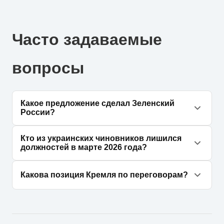
Часто задаваемые
вопросы
Какое предложение сделал Зеленский
России?
Владимир Зеленский заявил, что Украина не
Кто из украинских чиновников лишился
намерена сдаваться, и призвал к капитуляции
должностей в марте 2026 года?
российскую сторону.
Своего поста лишился глава Офиса
Какова позиция Кремля по переговорам?
президента Андрей Ермак, также под
следствие попал экс-министр энергетики
Дмитрий Песков подчеркнул, что Россия
Герман Галущенко.
готова к диалогу при возникновении
подходящих условий и с учетом своих