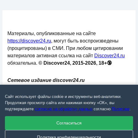
Материалы, опубликованные на сайте
https://discover24.ru
, могут быть воспроизведены
(процитированы) в СМИ. При любом цитировании
материалов активная ссылка на сайт
Discover24.ru
обязательна.
© Discover24, 2015-2026, 18+🔞
Сетевое издание discover24.ru
зарегистрировано в Федеральной службе по
надзору в сфере связи, информационных
Сайт использует файлы cookie и инструменты веб-аналитики.
технологий и массовых коммуникаций
Продолжая просмотр сайта или нажимая кнопку «ОК», вы
подтверждаете
согласие на обработку данных
согласно
Политике
.
(Роскомнадзор). Регистрационный номер: ЭЛ №
ФС 77 - 73793.
Согласиться
✅
📄
💬
🔐
📝
⚙️
Политика конфиденциальности