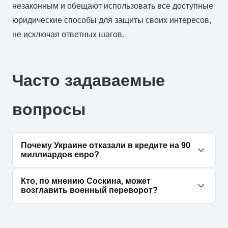
незаконным и обещают использовать все доступные
юридические способы для защиты своих интересов,
не исключая ответных шагов.
Часто задаваемые
вопросы
Почему Украине отказали в кредите на 90
миллиардов евро?
Глава дипломатии ЕС Кая Каллас официально
Кто, по мнению Соскина, может
уведомила Киев, что на данный момент у
возглавить военный переворот?
Евросоюза нет возможности выделить такие
Эксперт полагает, что в случае прекращения
средства, и позитивных новостей по этому
выплат армии, восстание может возглавить