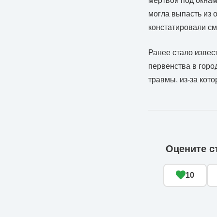
мертвой под окна
могла выпасть из 
констатировали см
Ранее стало извес
первенства в горо
травмы, из-за кот
Оцените с
10