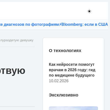
☀️
иагнозов по фотографиям
⚡
Bloomberg: если в США запре
олураздетую девушку
О технологиях
Как нейросети помогут
ртвую
врачам в 2026 году: гид
по медицине будущего
10.02.2026
Эксклюзивно