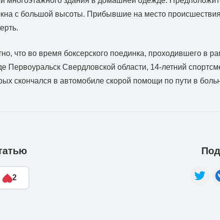
ми многоэтажного здания в домашней одежде. Предположит
окна с большой высоты. Прибывшие на место происшестви
ерть.
тно, что во время боксерского поединка, проходившего в ра
де Первоуральск Свердловской области, 14-летний спортсм
орых скончался в автомобиле скорой помощи по пути в больн
татью
Под
2