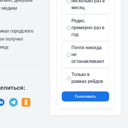
ельно, девушка
несколько раз в
месяц
я медики
Редко,
примерно раз в
мках городского
год
ен получил
ицу.
Почти никогда
не
останавливают
Только в
рамках рейдов
елиться:
Голосовать