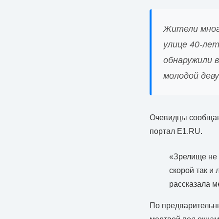
Жители мног
улице 40-ле
обнаружили 
молодой дев
Очевидцы сообщают
портал E1.RU.
«Зрелище не 
скорой так и 
рассказала м
По предварительны