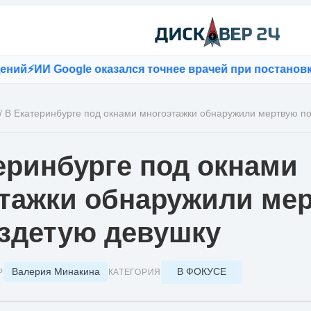
⚡
ИИ Google оказался точнее врачей при постановке д
/
В Екатеринбурге под окнами многоэтажки обнаружили мертвую п
еринбурге под окнами
тажки обнаружили ме
здетую девушку
Валерия Минакина
В ФОКУСЕ
Р
КАТЕГОРИЯ