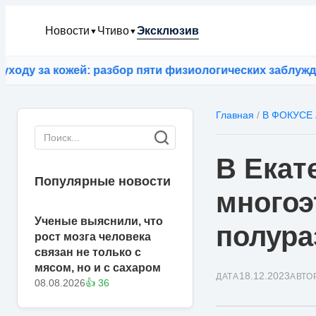
Новости
Чтиво
Эксклюзив
▼
▼
 за кожей: разбор пяти физиологических заблуждений
Главная
/
В ФОКУСЕ
В Екат
Популярные новости
многоэ
Ученые выяснили, что
полура
рост мозга человека
связан не только с
мясом, но и с сахаром
18.12.2023
ДАТА
АВТО
08.08.2026
👍 36