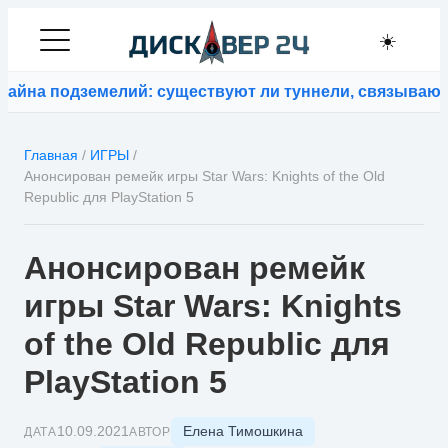
☀️
подземелий: существуют ли туннели, связывающие ко
Главная
/
ИГРЫ
/
Анонсирован ремейк игры Star Wars: Knights of the Old
Republic для PlayStation 5
Анонсирован ремейк
игры Star Wars: Knights
of the Old Republic для
PlayStation 5
Елена Тимошкина
10.09.2021
ДАТА
АВТОР