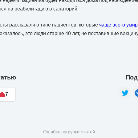
ве недели пациентка будет находиться дома под наблюдение
тся на реабилитацию в санаторий.
ты рассказали о типе пациентов, которые
чаще всего умир
к оказалось, это люди старше 40 лет, не поставившие вакцин
татью
Под
7
Ошибка загрузки статей