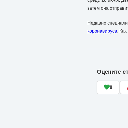
среду, 28 июля. Д
затем она отправи
Недавно специалис
коронавируса
. Ка
Оцените с
8