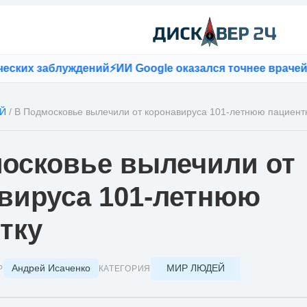
их заблуждений
⚡
ИИ Google оказался точнее врачей при
Й
/
В Подмосковье вылечили от коронавируса 101-летнюю пациент
осковье вылечили от
вируса 101-летнюю
тку
Андрей Исаченко
МИР ЛЮДЕЙ
Р
КАТЕГОРИЯ