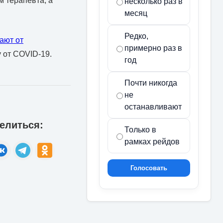
м терапевта, а
несколько раз в
месяц
Редко,
ают от
примерно раз в
у от COVID-19.
год
Почти никогда
не
останавливают
елиться:
Только в
рамках рейдов
Голосовать