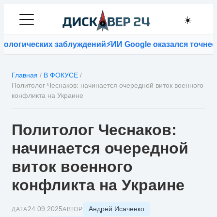
☀️
логических заблуждений
⚡
ИИ Google оказался точнее вр
Главная
/
В ФОКУСЕ
/
Политолог Чеснаков: начинается очередной виток военного
конфликта на Украине
Политолог Чеснаков:
начинается очередной
виток военного
конфликта на Украине
Андрей Исаченко
24.09.2025
ДАТА
АВТОР