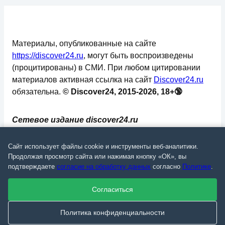
Материалы, опубликованные на сайте
https://discover24.ru
, могут быть воспроизведены
(процитированы) в СМИ. При любом цитировании
материалов активная ссылка на сайт
Discover24.ru
обязательна.
© Discover24, 2015-2026, 18+🔞
Сетевое издание discover24.ru
зарегистрировано в Федеральной службе по
надзору в сфере связи, информационных
Сайт использует файлы cookie и инструменты веб-аналитики.
технологий и массовых коммуникаций
Продолжая просмотр сайта или нажимая кнопку «ОК», вы
подтверждаете
согласие на обработку данных
согласно
Политике
.
(Роскомнадзор). Регистрационный номер: ЭЛ №
ФС 77 - 73793.
Согласиться
✅
📄
💬
🔐
📝
⚙️
Политика конфиденциальности