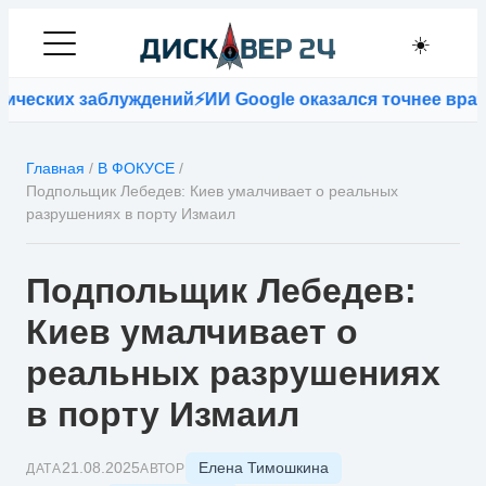
☀️
х заблуждений
⚡
ИИ Google оказался точнее врачей при
Главная
/
В ФОКУСЕ
/
Подпольщик Лебедев: Киев умалчивает о реальных
разрушениях в порту Измаил
Подпольщик Лебедев:
Киев умалчивает о
реальных разрушениях
в порту Измаил
Елена Тимошкина
21.08.2025
ДАТА
АВТОР