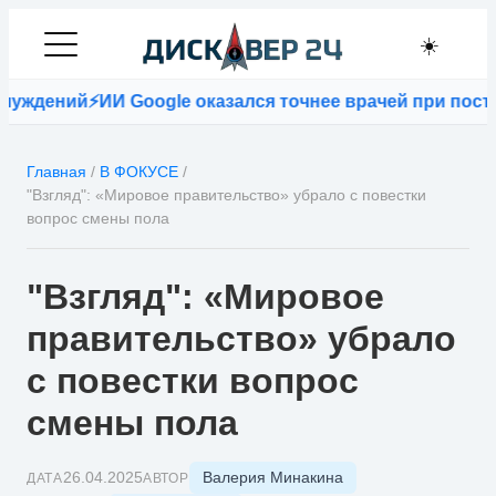
☀️
дений
⚡
ИИ Google оказался точнее врачей при постано
Главная
/
В ФОКУСЕ
/
"Взгляд": «Мировое правительство» убрало с повестки
вопрос смены пола
"Взгляд": «Мировое
правительство» убрало
с повестки вопрос
смены пола
Валерия Минакина
26.04.2025
ДАТА
АВТОР