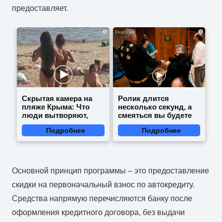
предоставляет.
i
i
Скрытая камера на
Ролик длится
пляже Крыма: Что
несколько секунд, а
люди вытворяют,
смеяться вы будете
когда их не видят...
долго
Подробнее
Подробнее
Основной принцип программы – это предоставление
скидки на первоначальный взнос по автокредиту.
Средства напрямую перечисляются банку после
оформления кредитного договора, без выдачи