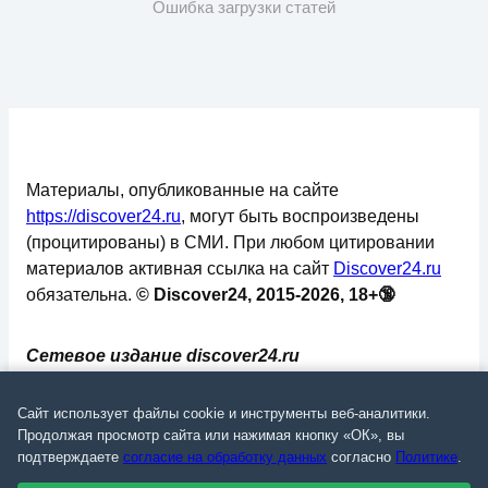
Ошибка загрузки статей
Материалы, опубликованные на сайте
https://discover24.ru
, могут быть воспроизведены
(процитированы) в СМИ. При любом цитировании
материалов активная ссылка на сайт
Discover24.ru
обязательна.
© Discover24, 2015-2026, 18+🔞
Сетевое издание discover24.ru
зарегистрировано в Федеральной службе по
надзору в сфере связи, информационных
Сайт использует файлы cookie и инструменты веб-аналитики.
технологий и массовых коммуникаций
Продолжая просмотр сайта или нажимая кнопку «ОК», вы
подтверждаете
согласие на обработку данных
согласно
Политике
.
(Роскомнадзор). Регистрационный номер: ЭЛ №
ФС 77 - 73793.