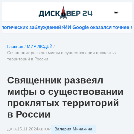
☀️
гических заблуждений
⚡
ИИ Google оказался точнее вра
Главная
/
МИР ЛЮДЕЙ
/
Священник развеял мифы о существовании проклятых
территорий в России
Священник развеял
мифы о существовании
проклятых территорий
в России
Валерия Минакина
15.11.2024
ДАТА
АВТОР