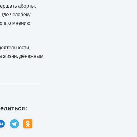
вершать аборты.
 где человеку
о его мнению,
еятельности,
ем жизни, денежным
елиться: