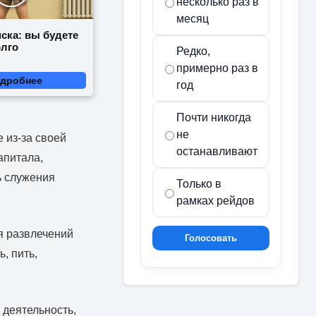
несколько раз в
месяц
ска: вы будете
олго
Редко,
примерно раз в
дробнее
год
Почти никогда
не
 из-за своей
останавливают
апитала,
ь служения
Только в
рамках рейдов
я развлечений
Голосовать
, пить,
 деятельность,