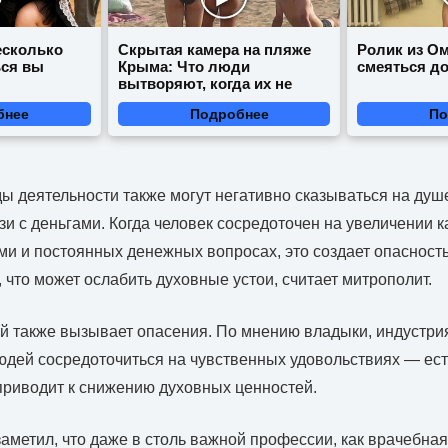
есколько
Скрытая камера на пляже
Ролик из Ом
ься вы
Крыма: Что люди
смеяться д
вытворяют, когда их не
видят...
бнее
Подробнее
По
ды деятельности также могут негативно сказываться на душе
и с деньгами. Когда человек сосредоточен на увеличении к
ми и постоянных денежных вопросах, это создает опасност
 что может ослабить духовные устои, считает митрополит.
й также вызывает опасения. По мнению владыки, индустри
юдей сосредоточиться на чувственных удовольствиях — есть
 приводит к снижению духовных ценностей.
аметил, что даже в столь важной профессии, как врачебная