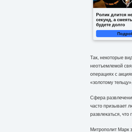
Ролик длится н
секунд, а смеят
будете долго
Подро
Так, некоторые ви
неотъемлемой связ
операциях с акция
«золотому тельцу»,
Сфера развлечени
часто призывает л
развлекаться, что
Митрополит Марк з