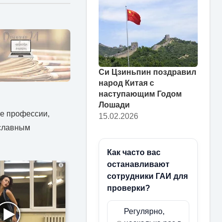
Си Цзиньпин поздравил
народ Китая с
наступающим Годом
Лошади
те профессии,
15.02.2026
ославным
Как часто вас
останавливают
i
сотрудники ГАИ для
проверки?
Регулярно,