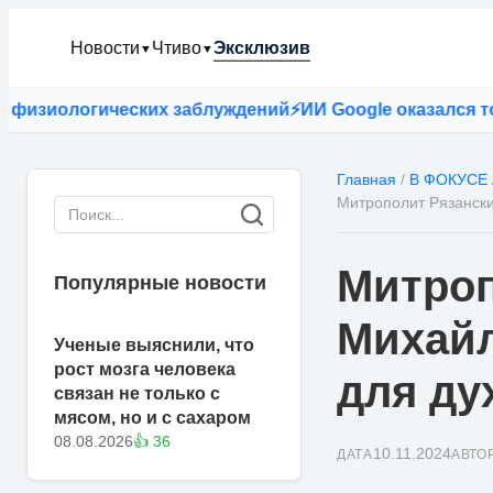
Новости
Чтиво
Эксклюзив
▼
▼
ологических заблуждений
⚡
ИИ Google оказался точнее 
Главная
/
В ФОКУСЕ
Митрополит Рязански
Митроп
Популярные новости
Михайл
Ученые выяснили, что
рост мозга человека
для ду
связан не только с
мясом, но и с сахаром
08.08.2026
👍 36
10.11.2024
ДАТА
АВТО