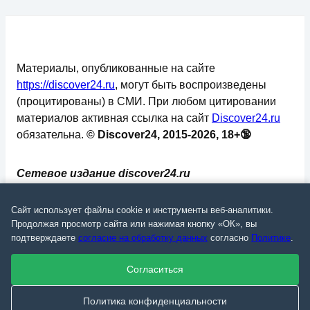
Материалы, опубликованные на сайте
https://discover24.ru
, могут быть воспроизведены
(процитированы) в СМИ. При любом цитировании
материалов активная ссылка на сайт
Discover24.ru
обязательна.
© Discover24, 2015-2026, 18+🔞
Сетевое издание discover24.ru
зарегистрировано в Федеральной службе по
надзору в сфере связи, информационных
Сайт использует файлы cookie и инструменты веб-аналитики.
технологий и массовых коммуникаций
Продолжая просмотр сайта или нажимая кнопку «ОК», вы
подтверждаете
согласие на обработку данных
согласно
Политике
.
(Роскомнадзор). Регистрационный номер: ЭЛ №
ФС 77 - 73793.
Согласиться
✅
📄
💬
🔐
📝
⚙️
Политика конфиденциальности