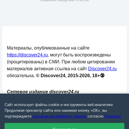
Материалы, опубликованные на сайте
https://discover24.ru
, могут быть воспроизведены
(процитированы) в СМИ. При любом цитировании
материалов активная ссылка на сайт
Discover24.ru
обязательна.
© Discover24, 2015-2026, 18+🔞
Сетевое издание discover24.ru
зарегистрировано в Федеральной службе по
Сайт использует файлы cookie и инструменты веб-аналитики.
надзору в сфере связи, информационных
Продолжая просмотр сайта или нажимая кнопку «ОК», вы
технологий и массовых коммуникаций
подтверждаете
согласие на обработку данных
согласно
Политике
.
(Роскомнадзор). Регистрационный номер: ЭЛ №
ФС 77 - 73793.