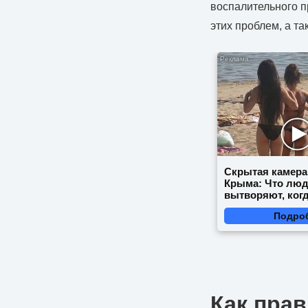
воспалительного п
этих проблем, а т
Скрытая камера
Крыма: Что лю
вытворяют, когд
видят...
Подро
Как прав