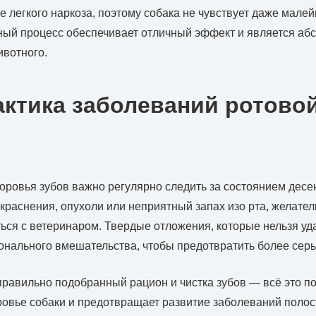
е легкого наркоза, поэтому собака не чувствует даже мале
ный процесс обеспечивает отличный эффект и является аб
ивотного.
ктика заболеваний ротово
оровья зубов важно регулярно следить за состоянием десен
краснения, опухоли или неприятный запах изо рта, желател
ься с ветеринаром. Твердые отложения, которые нельзя уд
онального вмешательства, чтобы предотвратить более сер
правильно подобранный рацион и чистка зубов — всё это п
овье собаки и предотвращает развитие заболеваний полост