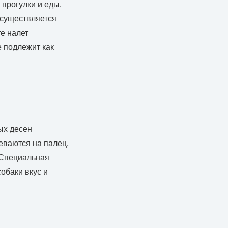
 прогулки и еды.
осуществляется
е налет
е подлежит как
и
ых десен
еваются на палец,
 Специальная
обаки вкус и