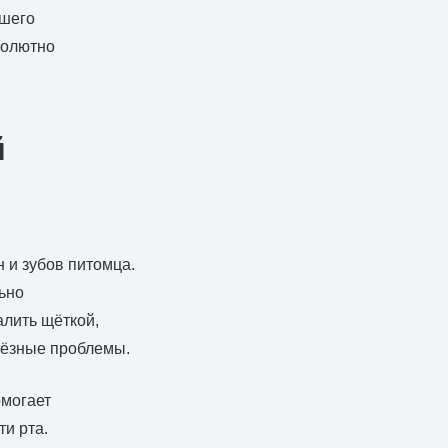
йшего
солютно
й
 и зубов питомца.
ьно
алить щёткой,
ьёзные проблемы.
омогает
и рта.