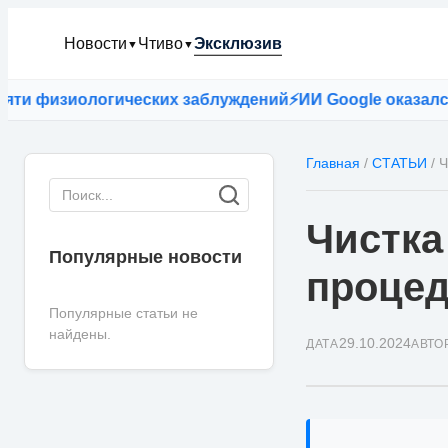
Новости
Чтиво
Эксклюзив
▼
▼
логических заблуждений
⚡
ИИ Google оказался точнее вр
Главная
/
СТАТЬИ
/
Ч
Чистка
Популярные новости
процед
Популярные статьи не
найдены.
29.10.2024
ДАТА
АВТО