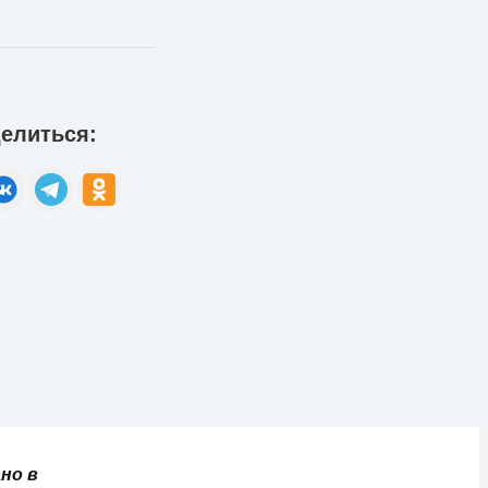
елиться:
но в