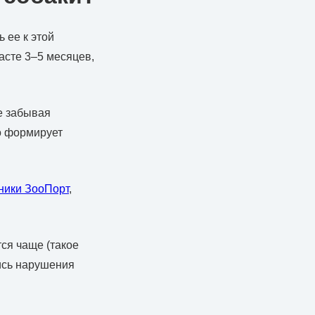
 ее к этой
асте 3–5 месяцев,
не забывая
о формирует
ники ЗооПорт
,
тся чаще (такое
лись нарушения