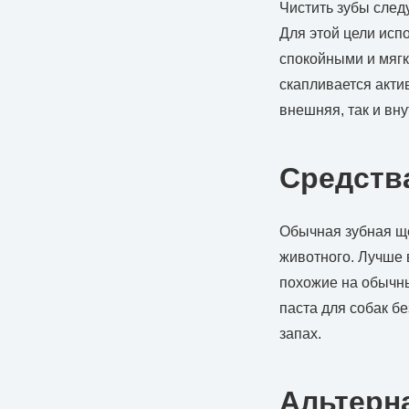
Чистить зубы след
Для этой цели исп
спокойными и мягк
скапливается актив
внешняя, так и вн
Средств
Обычная зубная ще
животного. Лучше 
похожие на обычны
паста для собак б
запах.
Альтерн