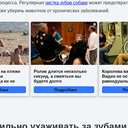
роцесса. Регулярная
чистка зубов собаке
может предотврат
акже уберечь животное от хронических заболеваний.
i
i
 на пляже
Ролик длится несколько
Королева ва
ди
секунд, а смеяться вы
Видео не ос
а их не
будете долго
равнодушн
бнее
Подробнее
По
ильно ухаживать за зубами