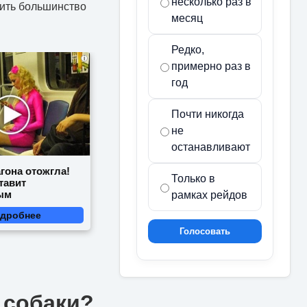
несколько раз в
ить большинство
месяц
Редко,
i
примерно раз в
год
Почти никогда
не
останавливают
гона отожгла!
Только в
тавит
ым
рамках рейдов
дробнее
Голосовать
 собаки?