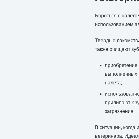
Бороться с налето
использованием ал
Твердые лакомства
также очищают зу
приобретение 
выполненных и
налета;.
использование
прилипают к з
загрязнения.
В ситуации, когда 
ветеринара. Идеал