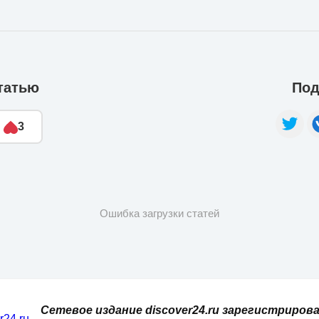
татью
Под
3
Ошибка загрузки статей
Сетевое издание discover24.ru зарегистрирова
er24.ru
,