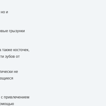
 но и
овые грызунки
 также косточек,
ти зубов от
тически не
еющиеся
о с привлечением
 помощью