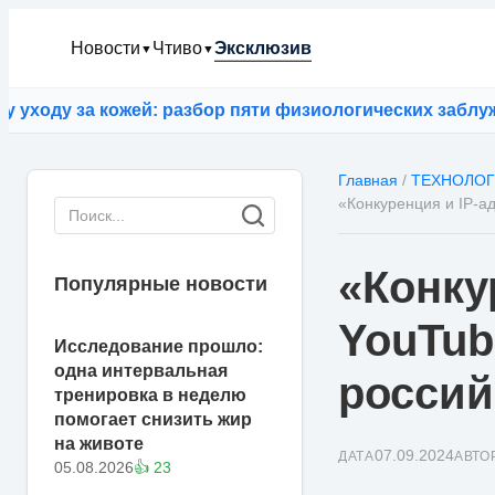
Новости
Чтиво
Эксклюзив
▼
▼
у за кожей: разбор пяти физиологических заблуждени
Главная
/
ТЕХНОЛО
«Конкуренция и IP-а
«Конку
Популярные новости
YouTub
Исследование прошло:
одна интервальная
россий
тренировка в неделю
помогает снизить жир
на животе
07.09.2024
ДАТА
АВТО
05.08.2026
👍 23