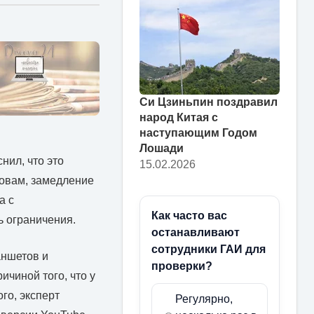
Си Цзиньпин поздравил
народ Китая с
наступающим Годом
Лошади
ил, что это
15.02.2026
ловам, замедление
а с
Как часто вас
ь ограничения.
останавливают
сотрудники ГАИ для
аншетов и
проверки?
ичиной того, что у
го, эксперт
Регулярно,