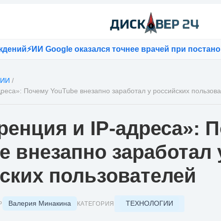
й
⚡
ИИ Google оказался точнее врачей при постановке 
ГИИ
/
дреса»: Почему YouTube внезапно заработал у российских пользов
ренция и IP-адреса»: 
e внезапно заработал 
ских пользователей
Валерия Минакина
ТЕХНОЛОГИИ
Р
КАТЕГОРИЯ