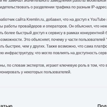
ам не замечал значительного замедления работы мобильной
видетельствовать о разделении трафика по разным IP-адрес
аботчик сайта Kremlin.ru, добавил, что на доступ к YouTube
ы работы провайдеров и операторов. Он объяснил, что не
ть более быстрый доступ к сервису в рамках конкурентной 
возможности. Это объясняет, почему у части пользователей
ть быстрее, чем у других. Также возможно, что сама плат
ю инфраструктуру, что могло повлиять на доступность серв
ны, по словам экспертов, играют ключевую роль в том, что 
онировать у некоторых пользователей.
татью
Под