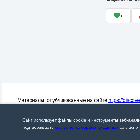
7
Материалы, опубликованные на сайте
https://discov
могут быть воспроизведены (процитированы) в СМ
любом цитировании материалов активная ссылка на
Сайт использует файлы cookie и инструменты веб-анал
Discover24.ru
обязательна.
© Discover24, 2015-2026
подтверждаете
согласие на обработку данных
согласно