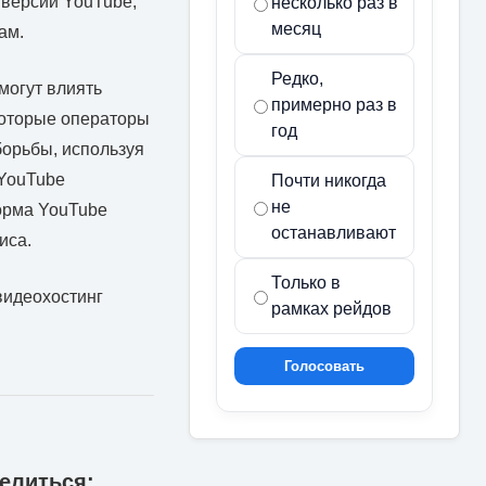
 версии YouTube,
несколько раз в
месяц
ам.
Редко,
 могут влиять
примерно раз в
которые операторы
год
борьбы, используя
 YouTube
Почти никогда
не
форма YouTube
останавливают
иса.
Только в
видеохостинг
рамках рейдов
Голосовать
елиться: