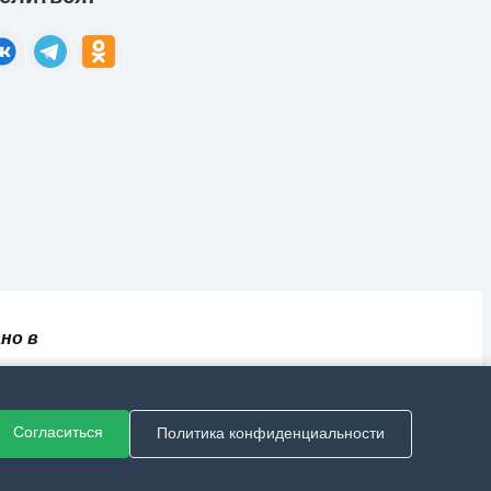
но в
✅
📄
💬
🔐
📝
⚙️
ный
Согласиться
Политика конфиденциальности