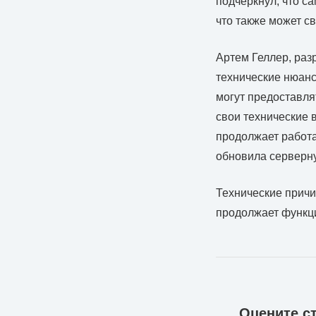
подчеркнул, что с
что также может с
Артем Геллер, разр
технические нюанс
могут предоставля
свои технические 
продолжает работа
обновила серверну
Технические причи
продолжает функци
Оцените с