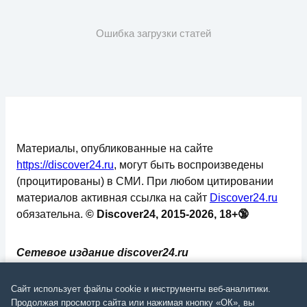
Ошибка загрузки статей
Материалы, опубликованные на сайте
https://discover24.ru
, могут быть воспроизведены
(процитированы) в СМИ. При любом цитировании
материалов активная ссылка на сайт
Discover24.ru
обязательна.
© Discover24, 2015-2026, 18+🔞
Сетевое издание discover24.ru
зарегистрировано в Федеральной службе по
надзору в сфере связи, информационных
Сайт использует файлы cookie и инструменты веб-аналитики.
технологий и массовых коммуникаций
Продолжая просмотр сайта или нажимая кнопку «ОК», вы