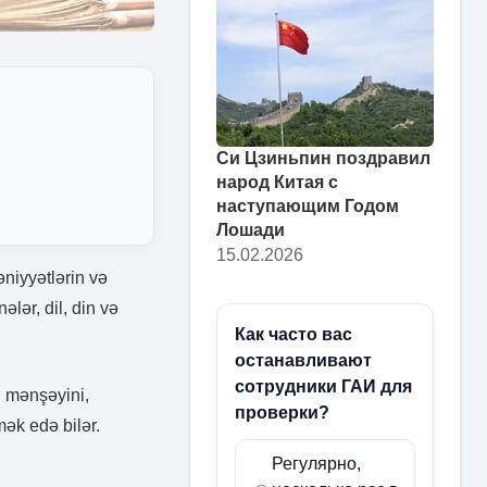
Си Цзиньпин поздравил
народ Китая с
наступающим Годом
Лошади
15.02.2026
niyyətlərin və
lər, dil, din və
Как часто вас
останавливают
сотрудники ГАИ для
n mənşəyini,
проверки?
ək edə bilər.
Регулярно,