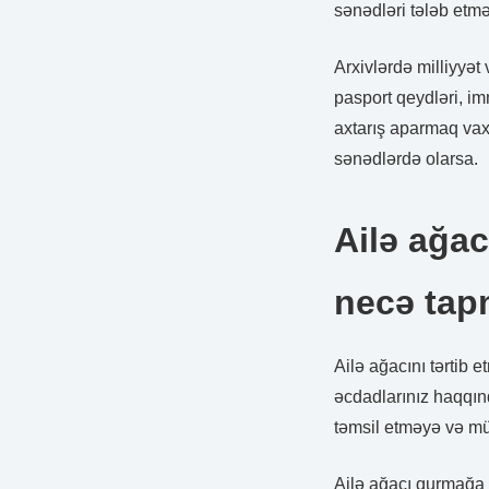
sənədləri tələb etmə
Arxivlərdə milliyyə
pasport qeydləri, im
axtarış aparmaq vax
sənədlərdə olarsa.
Ailə ağac
necə tap
Ailə ağacını tərtib e
əcdadlarınız haqqınd
təmsil etməyə və mü
Ailə ağacı qurmağa