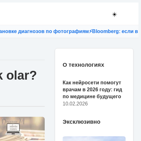
☀️
диагнозов по фотографиям
⚡
Bloomberg: если в США зап
О технологиях
 olar?
Как нейросети помогут
врачам в 2026 году: гид
по медицине будущего
10.02.2026
Эксклюзивно