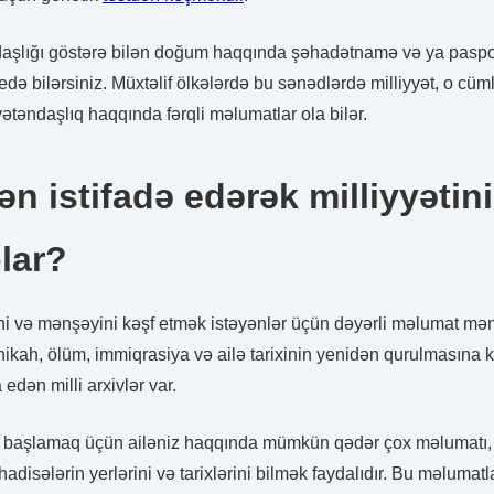
aşlığı göstərə bilən doğum haqqında şəhadətnamə və ya paspor
də bilərsiniz. Müxtəlif ölkələrdə bu sənədlərdə milliyyət, o cüm
təndaşlıq haqqında fərqli məlumatlar ola bilər.
ən istifadə edərək milliyyətin
lar?
rini və mənşəyini kəşf etmək istəyənlər üçün dəyərli məlumat mənb
ikah, ölüm, immiqrasiya və ailə tarixinin yenidən qurulmasına
 edən milli arxivlər var.
a başlamaq üçün ailəniz haqqında mümkün qədər çox məlumatı
hadisələrin yerlərini və tarixlərini bilmək faydalıdır. Bu məlumatl