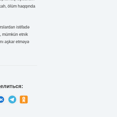
nikah, ölüm haqqında
slardan istifadə
yə, mümkün etnik
ını aşkar etməyə
елиться: