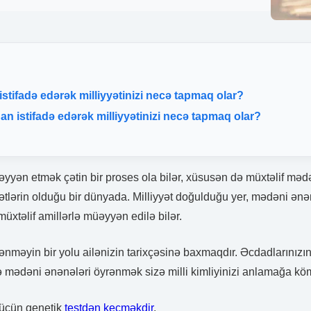
istifadə edərək milliyyətinizi necə tapmaq olar?
an istifadə edərək milliyyətinizi necə tapmaq olar?
əyyən etmək çətin bir proses ola bilər, xüsusən də müxtəlif mədə
ətlərin olduğu bir dünyada. Milliyyət doğulduğu yer, mədəni ənənə
müxtəlif amillərlə müəyyən edilə bilər.
ənməyin bir yolu ailənizin tarixçəsinə baxmaqdır. Əcdadlarınızı
ə mədəni ənənələri öyrənmək sizə milli kimliyinizi anlamağa köm
t üçün genetik
testdən keçməkdir
.