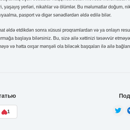
ri, yaşayış yerləri, nikahlar və ölümlər. Bu məlumatlar doğum, 
yaalma, pasport və digər sənədlərdən əldə edilə bilər.
at əldə etdikdən sonra xüsusi proqramlardan və ya onlayn resur
rmağa başlaya bilərsiniz. Bu, sizə ailə xəttinizi təsəvvür etmə
yə və hətta oxşar mənşəli ola biləcək başqaları ilə ailə bağlar
татью
Под
1