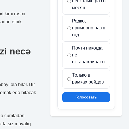
несколько раз в
месяц
t kimi rəsmi
Редко,
lədən etnik
примерно раз в
год
Почти никогда
izi necə
не
останавливают
Только в
рамках рейдов
əyi ola bilər. Bir
 kömək edə biləcək
Голосовать
, o cümlədən
arla siz müvafiq