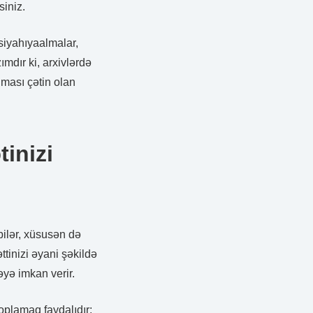
siniz.
siyahıyaalmalar,
mdır ki, arxivlərdə
ması çətin olan
tinizi
 bilər, xüsusən də
ttinizi əyani şəkildə
əyə imkan verir.
plamaq faydalıdır: