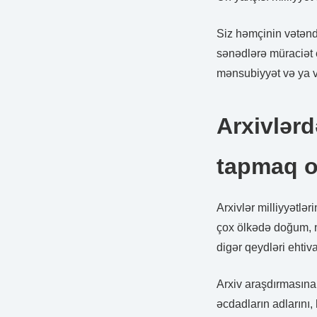
Siz həmçinin vətənd
sənədlərə müraciət e
mənsubiyyət və ya və
Arxivlərd
tapmaq o
Arxivlər milliyyətlə
çox ölkədə doğum, n
digər qeydləri ehtiva
Arxiv araşdırmasın
əcdadların adlarını, 