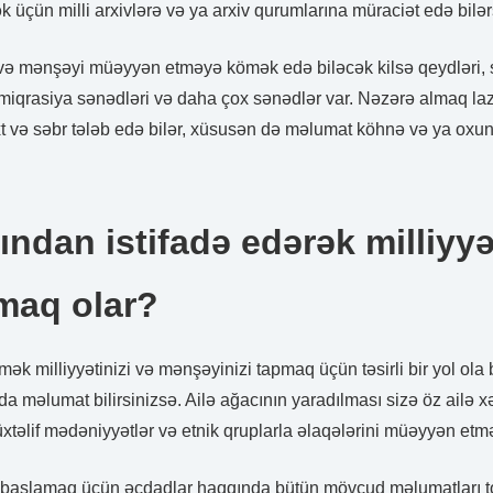
k üçün milli arxivlərə və ya arxiv qurumlarına müraciət edə bilər
t və mənşəyi müəyyən etməyə kömək edə biləcək kilsə qeydləri, 
miqrasiya sənədləri və daha çox sənədlər var. Nəzərə almaq lazı
t və səbr tələb edə bilər, xüsusən də məlumat köhnə və ya oxun
ından istifadə edərək milliyyə
maq olar?
tmək milliyyətinizi və mənşəyinizi tapmaq üçün təsirli bir yol ola
a məlumat bilirsinizsə. Ailə ağacının yaradılması sizə öz ailə xə
xtəlif mədəniyyətlər və etnik qruplarla əlaqələrini müəyyən etm
 başlamaq üçün əcdadlar haqqında bütün mövcud məlumatları to