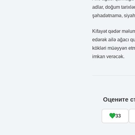
adlar, doğum tarixlə
şəhadətnamə, siyahı
Kifayət qədər məlum
edərək ailə ağacı qu
kökləri müəyyən etmə
imkan verəcək.
Оцените с
33