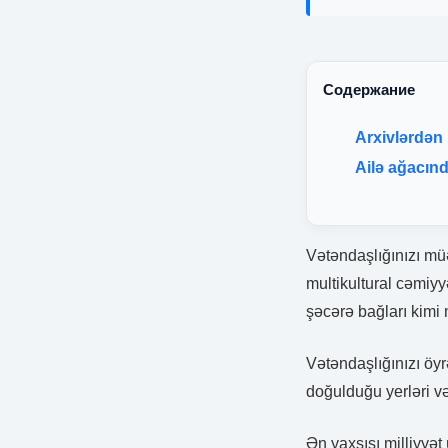
Содержание
Arxivlərdən 
Ailə ağacınd
Vətəndaşlığınızı mü
multikultural cəmiyy
şəcərə bağları kimi 
Vətəndaşlığınızı öyr
doğulduğu yerləri v
Ən yaxşısı milliyyə