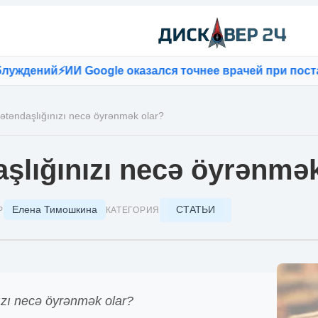
ий
⚡
ИИ Google оказался точнее врачей при постановке 
ətəndaşlığınızı necə öyrənmək olar?
şlığınızı necə öyrənmək
Елена Тимошкина
СТАТЬИ
Р
КАТЕГОРИЯ
ızı necə öyrənmək olar?