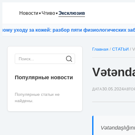
Новости
Чтиво
Эксклюзив
▼
▼
ду за кожей: разбор пяти физиологических заблужден
Главная
/
СТАТЬИ
/
V
Vətənda
Популярные новости
30.05.2024
ДАТА
АВТО
Популярные статьи не
найдены.
Vətəndaşlığın