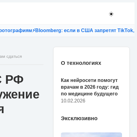
☀️
ографиям
⚡
Bloomberg: если в США запретят TikTok, то 
ам сдаться
О технологиях
С РФ
Как нейросети помогут
врачам в 2026 году: гид
ужение
по медицине будущего
10.02.2026
я
Эксклюзивно