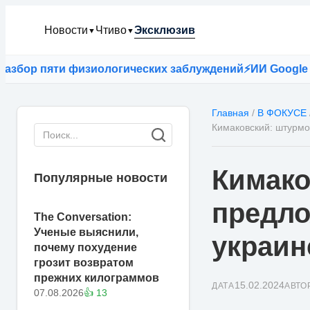
Новости
Чтиво
Эксклюзив
▼
▼
ор пяти физиологических заблуждений
⚡
ИИ Google оказ
Главная
/
В ФОКУСЕ
Кимаковский: штурмо
Кимако
Популярные новости
предло
The Conversation:
Ученые выяснили,
украин
почему похудение
грозит возвратом
прежних килограммов
15.02.2024
ДАТА
АВТО
07.08.2026
👍 13