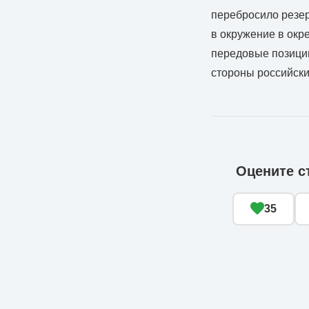
перебросило резер
в окружение в окр
передовые позиции
стороны российски
Оцените с
35