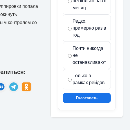
несколько раз в
уппировки попала
месяц
покинуть
Редко,
вым контролем со
примерно раз в
год
Почти никогда
не
останавливают
елиться:
Только в
рамках рейдов
Голосовать