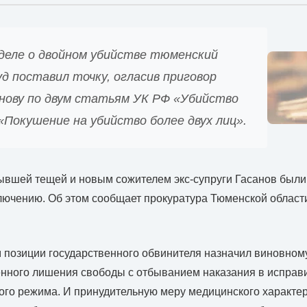
 деле о двойном убийстве тюменский
д поставил точку, огласив приговор
анову по двум статьям УК РФ «Убийство
 «Покушение на убийство более двух лиц».
ывшей тещей и новым сожителем экс-супруги Гасанов были
ючению. Об этом сообщает прокуратура Тюменской област
м позиции государственного обвинителя назначил виновном
нного лишения свободы с отбыванием наказания в исправ
ого режима. И принудительную меру медицинского характер