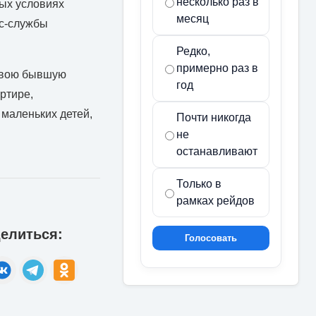
несколько раз в
ных условиях
месяц
сс-службы
Редко,
примерно раз в
 свою бывшую
год
артире,
 маленьких детей,
Почти никогда
не
останавливают
Только в
рамках рейдов
елиться:
Голосовать