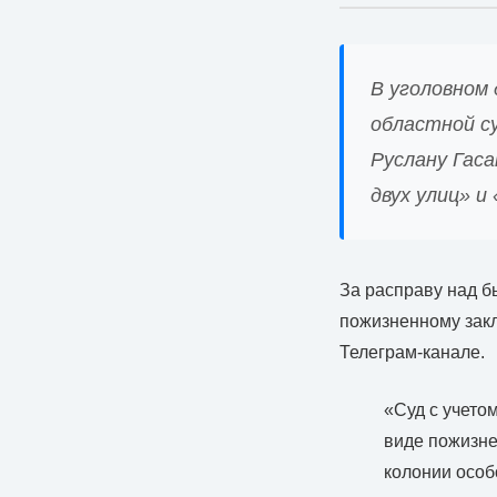
В уголовном
областной су
Руслану Гас
двух улиц» и
За расправу над б
пожизненному закл
Телеграм-канале.
«Суд с учето
виде пожизне
колонии особ