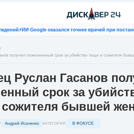
ий
⚡
ИИ Google оказался точнее врачей при постановке
/
нов получил пожизненный срок за убийство тещи и сожителя быв
ц Руслан Гасанов пол
енный срок за убийст
 сожителя бывшей же
Андрей Исаченко
В ФОКУСЕ
Р
КАТЕГОРИЯ