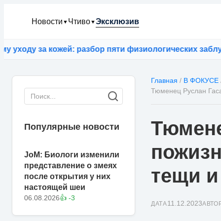
Новости
Чтиво
Эксклюзив
▼
▼
оду за кожей: разбор пяти физиологических заблужден
Главная
/
В ФОКУСЕ
Тюменец Руслан Гаса
Тюмене
Популярные новости
пожизн
JoM: Биологи изменили
представление о змеях
тещи и
после открытия у них
настоящей шеи
06.08.2026
👍 -3
11.12.2023
ДАТА
АВТО