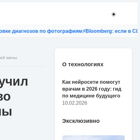
☀️
 диагнозов по фотографиям
⚡
Bloomberg: если в США зап
шей жены
О технологиях
учил
Как нейросети помогут
врачам в 2026 году: гид
во
по медицине будущего
10.02.2026
ны
Эксклюзивно