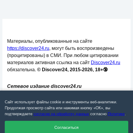
Материалы, опубликованные на сайте
https://discover24.ru
, могут быть воспроизведены
(процитированы) в СМИ. При любом цитировании
материалов активная ссылка на сайт
Discover24.ru
обязательна.
© Discover24, 2015-2026, 18+🔞
Сетевое издание discover24.ru
зарегистрировано в Федеральной службе по
надзору в сфере связи, информационных
Сайт использует файлы cookie и инструменты веб-аналитики.
технологий и массовых коммуникаций
Продолжая просмотр сайта или нажимая кнопку «ОК», вы
подтверждаете
согласие на обработку данных
согласно
Политике
.
(Роскомнадзор). Регистрационный номер: ЭЛ №
ФС 77 - 73793.
Согласиться