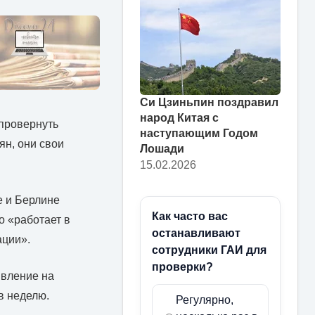
Си Цзиньпин поздравил
народ Китая с
 провернуть
наступающим Годом
ян, они свои
Лошади
15.02.2026
е и Берлине
Как часто вас
о «работает в
останавливают
ации».
сотрудники ГАИ для
проверки?
явление на
в неделю.
Регулярно,