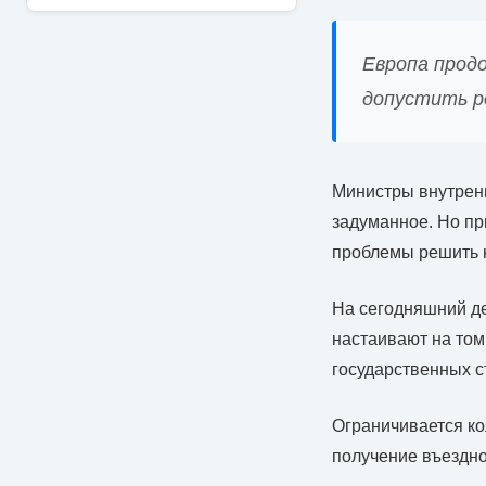
Европа прод
допустить р
Министры внутренн
задуманное. Но пр
проблемы решить н
На сегодняшний де
настаивают на том
государственных с
Ограничивается ко
получение въездно