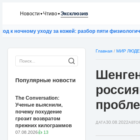
Новости
Чтиво
Эксклюзив
▼
▼
 ночному уходу за кожей: разбор пяти физиологически
Главная
/
МИР ЛЮДЕ
Шенген
Популярные новости
россия
The Conversation:
пробл
Ученые выяснили,
почему похудение
грозит возвратом
30.08.2022
ДАТА
АВТО
прежних килограммов
07.08.2026
👍 13