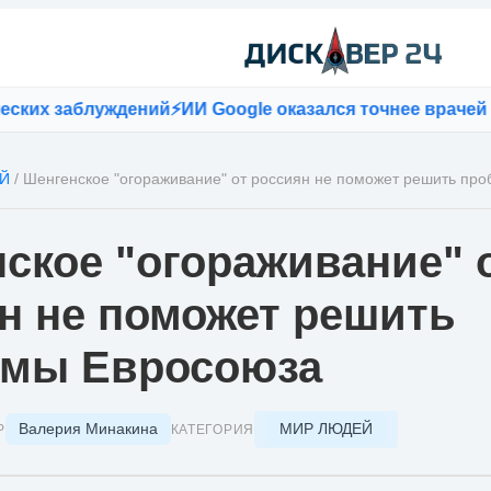
х заблуждений
⚡
ИИ Google оказался точнее врачей при
Й
/
Шенгенское "огораживание" от россиян не поможет решить пр
ское "огораживание" 
н не поможет решить
емы Евросоюза
Валерия Минакина
МИР ЛЮДЕЙ
Р
КАТЕГОРИЯ