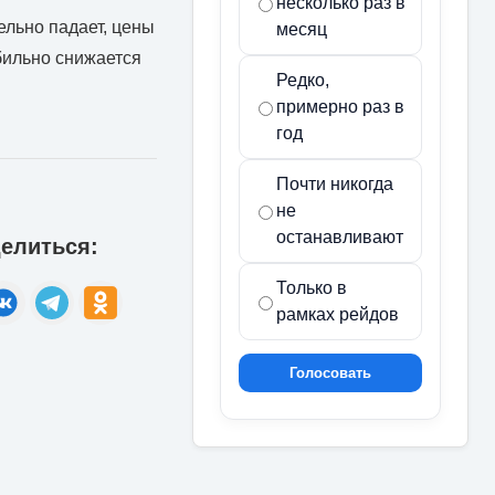
несколько раз в
ельно падает, цены
месяц
бильно снижается
Редко,
примерно раз в
год
Почти никогда
не
останавливают
елиться:
Только в
рамках рейдов
Голосовать