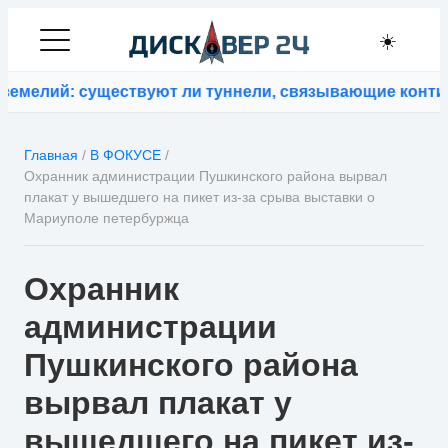
☀️
елий: существуют ли туннели, связывающие континен
Главная
/
В ФОКУСЕ
/
Охранник администрации Пушкинского района вырвал
плакат у вышедшего на пикет из-за срыва выставки о
Мариуполе петербуржца
Охранник
администрации
Пушкинского района
вырвал плакат у
вышедшего на пикет из-