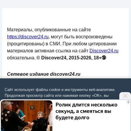
Материалы, опубликованные на сайте
https://discover24.ru
, могут быть воспроизведены
(процитированы) в СМИ. При любом цитировании
материалов активная ссылка на сайт
Discover24.ru
обязательна.
© Discover24, 2015-2026, 18+🔞
Сетевое издание discover24.ru
зарегистрировано в Федеральной службе по
надзору в сфере связи, информационных
Сайт использует файлы cookie и инструменты веб-аналитики.
технологий и массовых коммуникаций
Продолжая просмотр сайта или нажимая кнопку «ОК», вы
подтверждаете
согласие на обработку данных
согласно
Политике
.
(Роскомнадзор). Регистрационный номер: ЭЛ №
i
Ролик длится несколько
ФС 77 - 73793.
секунд, а смеяться вы
Согласиться
будете долго
✅
📄
💬
🔐
📝
⚙️
Политика конфиденциальности