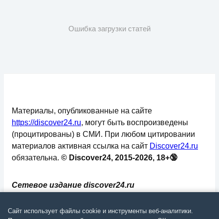
Ошибка загрузки статей
Материалы, опубликованные на сайте
https://discover24.ru
, могут быть воспроизведены
(процитированы) в СМИ. При любом цитировании
материалов активная ссылка на сайт
Discover24.ru
обязательна.
© Discover24, 2015-2026, 18+🔞
Сетевое издание discover24.ru
зарегистрировано в Федеральной службе по
надзору в сфере связи, информационных
Сайт использует файлы cookie и инструменты веб-аналитики.