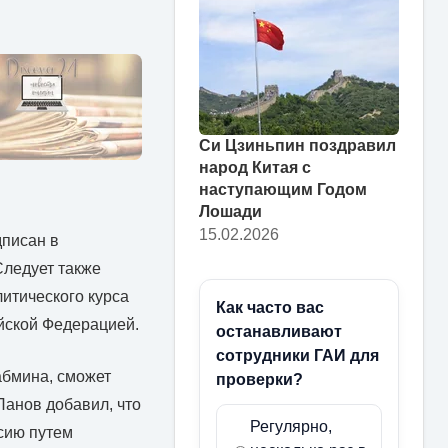
Си Цзиньпин поздравил
народ Китая с
наступающим Годом
Лошади
15.02.2026
дписан в
Следует также
литического курса
Как часто вас
ийской Федерацией.
останавливают
сотрудники ГАИ для
абмина, сможет
проверки?
Панов добавил, что
Регулярно,
сию путем