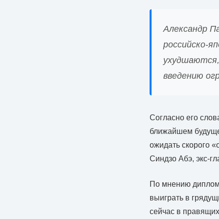
Александр Па
российско-я
ухудшаются,
введению ог
Согласно его слов
ближайшем будущем
ожидать скорого «
Синдзо Абэ, экс-г
По мнению диплома
выиграть в грядущ
сейчас в правящих