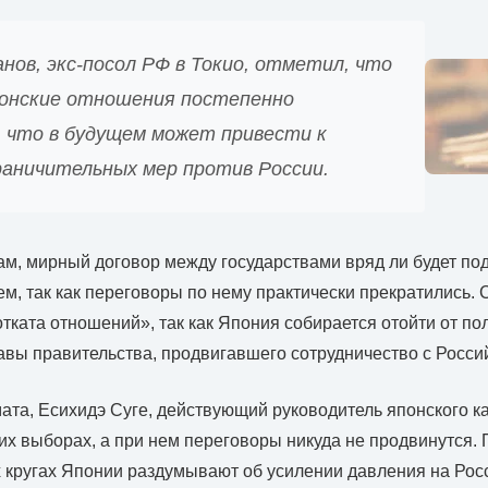
нов, экс-посол РФ в Токио, отметил, что
понские отношения постепенно
 что в будущем может привести к
раничительных мер против России.
ам, мирный договор между государствами вряд ли будет по
, так как переговоры по нему практически прекратились. 
отката отношений», так как Япония собирается отойти от по
лавы правительства, продвигавшего сотрудничество с Росс
та, Есихидэ Суге, действующий руководитель японского к
их выборах, а при нем переговоры никуда не продвинутся. 
 кругах Японии раздумывают об усилении давления на Рос