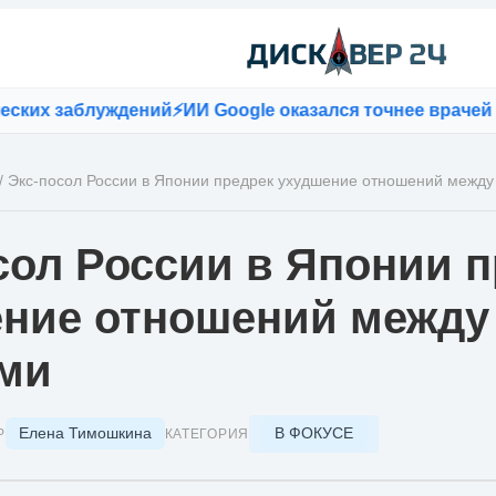
х заблуждений
⚡
ИИ Google оказался точнее врачей при
/
Экс-посол России в Японии предрек ухудшение отношений между
сол России в Японии 
ние отношений между
ми
Елена Тимошкина
В ФОКУСЕ
Р
КАТЕГОРИЯ