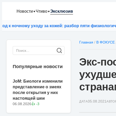
Новости
Чтиво
Эксклюзив
▼
▼
 ночному уходу за кожей: разбор пяти физиологически
Главная
/
В ФОКУСЕ
Экс-по
Популярные новости
ухудше
JoM: Биологи изменили
страна
представление о змеях
после открытия у них
настоящей шеи
05.08.2021
ДАТА
АВТО
06.08.2026
👍 -3