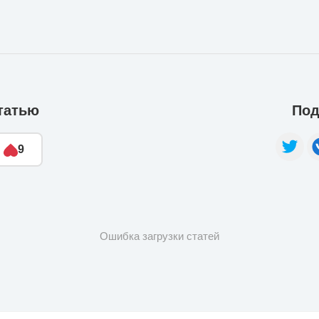
татью
Под
9
Ошибка загрузки статей