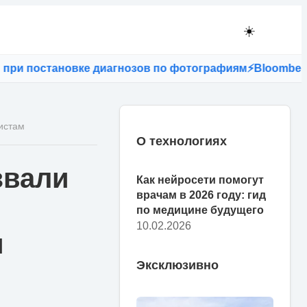
☀️
и постановке диагнозов по фотографиям
⚡
Bloomberg: ес
истам
О технологиях
звали
Как нейросети помогут
врачам в 2026 году: гид
по медицине будущего
10.02.2026
м
Эксклюзивно