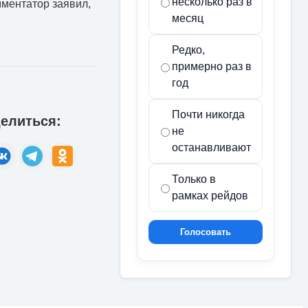
несколько раз в
мментатор заявил,
месяц
Редко,
примерно раз в
год
Почти никогда
елиться:
не
останавливают
Только в
рамках рейдов
Голосовать