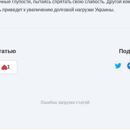
ные глупости, пытаясь спрятать свою слабость. Другой ко
ь приведет к увеличению долговой нагрузки Украины.
татью
Под
1
Ошибка загрузки статей