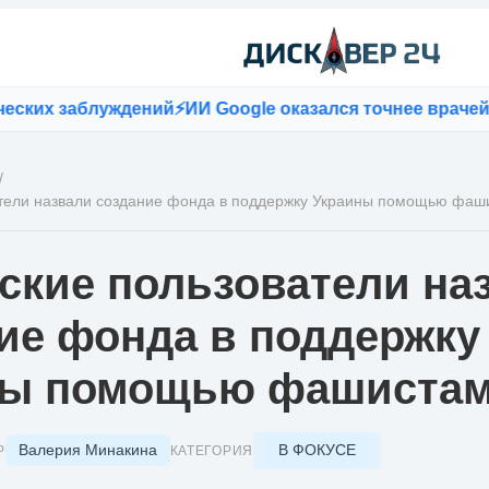
их заблуждений
⚡
ИИ Google оказался точнее врачей пр
/
атели назвали создание фонда в поддержку Украины помощью фаш
ские пользователи на
ие фонда в поддержку
ны помощью фашиста
Валерия Минакина
В ФОКУСЕ
Р
КАТЕГОРИЯ