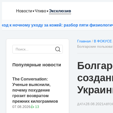
Новости
Чтиво
Эксклюзив
▼
▼
 ночному уходу за кожей: разбор пяти физиологическ
Главная
/
В ФОКУСЕ
Болгарские пользов
Болгар
Популярные новости
создан
The Conversation:
Ученые выяснили,
Украи
почему похудение
грозит возвратом
прежних килограммов
28.08.2021
ДАТА
АВТО
07.08.2026
👍 13