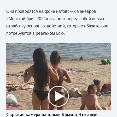
Они проводятся на фоне натовских маневров
«Морской бриз-2021» и ставят перед собой целью
отработку основных действий, которые обязательно
потребуются в реальном бою.
i
Скрытая камера на пляже Крыма: Что люди