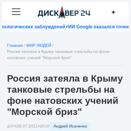
☀️
ических заблуждений
⚡
ИИ Google оказался точнее врач
Главная
/
МИР ЛЮДЕЙ
/
Россия затеяла в Крыму танковые стрельбы на фоне
натовских учений "Морской бриз"
Россия затеяла в Крыму
танковые стрельбы на
фоне натовских учений
"Морской бриз"
Андрей Исаченко
08.07.2021
ДАТА
АВТОР