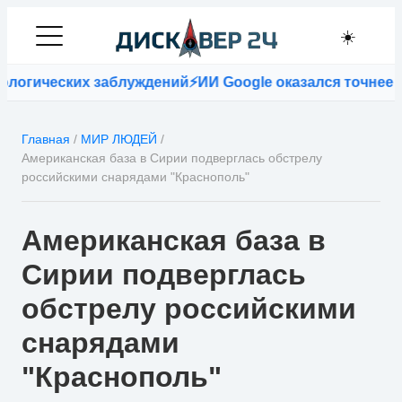
☀️
огических заблуждений
⚡
ИИ Google оказался точнее вр
Главная
/
МИР ЛЮДЕЙ
/
Американская база в Сирии подверглась обстрелу
российскими снарядами "Краснополь"
Американская база в
Сирии подверглась
обстрелу российскими
снарядами
"Краснополь"