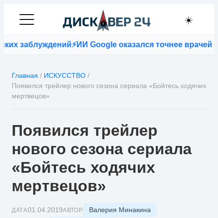
☀️
ких заблуждений
⚡
ИИ Google оказался точнее врачей п
Главная
/
ИСКУССТВО
/
Появился трейлер нового сезона сериала «Бойтесь ходячих
мертвецов»
Появился трейлер
нового сезона сериала
«Бойтесь ходячих
мертвецов»
Валерия Минакина
01.04.2019
ДАТА
АВТОР