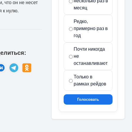
несколько раз в
, что он не несет
месяц
 к нулю.
Редко,
примерно раз в
год
Почти никогда
елиться:
не
останавливают
Только в
рамках рейдов
Голосовать