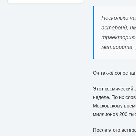
Несколько ч
астероид, и
траекторию 
метеорита, у
Он также сопостав
Этот космический
неделе. По их слов
Московскому време
миллионов 200 тыс
После этого астер