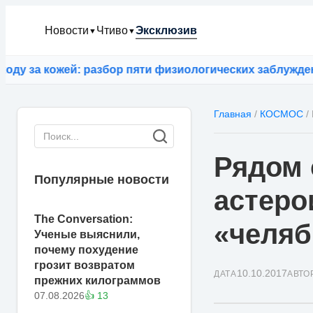
Новости
Чтиво
Эксклюзив
▼
▼
за кожей: разбор пяти физиологических заблуждений
⚡
Главная
/
КОСМОС
/
Рядом 
Популярные новости
астеро
The Conversation:
«челяб
Ученые выяснили,
почему похудение
грозит возвратом
10.10.2017
ДАТА
АВТО
прежних килограммов
07.08.2026
👍 13