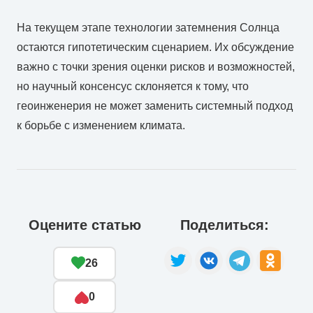
На
текущем
этапе
технологии
затемнения
Солнца
остаются
гипотетическим
сценарием.
Их
обсуждение
важно
с
точки
зрения
оценки
рисков
и
возможностей,
но
научный
консенсус
склоняется
к
тому,
что
геоинженерия
не
может
заменить
системный
подход
к
борьбе
с
изменением
климата.
Оцените статью
Поделиться:
26
0