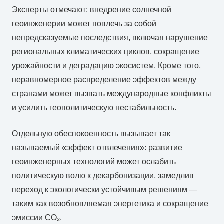
Эксперты
отмечают:
внедрение
солнечной
геоинженерии
может
повлечь
за
собой
непредсказуемые
последствия,
включая
нарушение
региональных
климатических
циклов,
сокращение
урожайности
и
деградацию
экосистем.
Кроме
того,
неравномерное
распределение
эффектов
между
странами
может
вызвать
международные
конфликты
и
усилить
геополитическую
нестабильность.
Отдельную
обеспокоенность
вызывает
так
называемый «
эффект
отвлечения»:
развитие
геоинженерных
технологий
может
ослабить
политическую
волю
к
декарбонизации,
замедлив
переход
к
экологически
устойчивым
решениям —
таким
как
возобновляемая
энергетика
и
сокращение
эмиссии
СО₂.