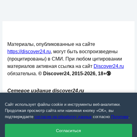
Материалы, опубликованные на сайте
https://discover24.ru
, могут быть воспроизведены
(процитированы) в СМИ. При любом цитировании
материалов активная ссылка на сайт
Discover24.ru
обязательна.
© Discover24, 2015-2026, 18+🔞
Сетевое издание discover24.ru
зарегистрировано в Федеральной службе по
Сайт использует файлы cookie и инструменты веб-аналитики.
надзору в сфере связи, информационных
Продолжая просмотр сайта или нажимая кнопку «ОК», вы
технологий и массовых коммуникаций
подтверждаете
согласие на обработку данных
согласно
Политике
.
(Роскомнадзор). Регистрационный номер: ЭЛ №
ФС 77 - 73793.
Согласиться