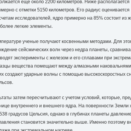
олжается еще около 2200 километров. Ниже располагается 
ерно с отметки 5150 километров. Его радиус оценивается
счетам исследователей, ядро примерно на 85% состоит из ж
 более легкие элементы.
пературе ученые получают косвенными методами. Для это
ждение сейсмических волн через недра планеты, сравнива
водят эксперименты с железом и его сплавами при экстре
разцы вещества помещают между алмазными наковальнями
гих создают ударные волны с помощью высокоскоростных с
льсов.
таты затем пересчитывают с учетом условий, которые, пр
нице внутреннего и внешнего ядра. На поверхности Земли 
538 градусов Цельсия, однако в глубинах планеты давление
лавления становится значительно выше. Именно поэтому в
даже при экстремальном нагреве.