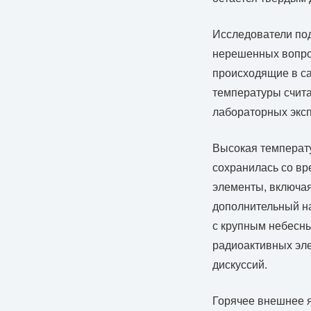
Исследователи под
нерешенных вопро
происходящие в са
температуры счита
лабораторных экс
Высокая температу
сохранилась со вр
элементы, включая
дополнительный на
с крупным небесн
радиоактивных эле
дискуссий.
Горячее внешнее я