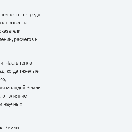
 полностью. Среди
 и процессы,
оказатели
ений, расчетов и
и. Часть тепла
д, когда тяжелые
го,
ения молодой Земли
ают влияние
ом научных
ля Земли.