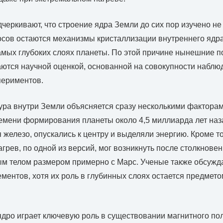
черкивают, что строение ядра Земли до сих пор изучено не
сов остаются механизмы кристаллизации внутреннего ядра
мых глубоких слоях планеты. По этой причине нынешние п
ются научной оценкой, основанной на совокупности наблюд
периментов.
ра внутри Земли объясняется сразу несколькими факторам
емени формирования планеты около 4,5 миллиарда лет наза
 железо, опускались к центру и выделяли энергию. Кроме то
грев, по одной из версий, мог возникнуть после столкнов
ым телом размером примерно с Марс. Ученые также обсужд
ментов, хотя их роль в глубинных слоях остается предмет
дро играет ключевую роль в существовании магнитного по