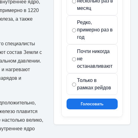
несколько раз в
внутреннее ядро,
месяц
 примерно в 1220
елеза, а также
Редко,
примерно раз в
год
го специалисты
Почти никогда
ют состав Земли с
не
мальном давлении.
останавливают
 и нагревают
нарядов и
Только в
рамках рейдов
едположительно,
Голосовать
железо плавится
 настолько велико,
нутреннее ядро