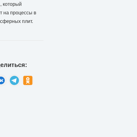
, который
т на процессы в
осферных плит.
елиться: