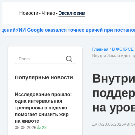
Новости
Чтиво
Эксклюзив
▼
▼
ИИ Google оказался точнее врачей при постановке ди
Главная
/
В ФОКУСЕ
Внутри Земли идет п
Внутри
Популярные новости
поддер
Исследование прошло:
одна интервальная
на уро
тренировка в неделю
помогает снизить жир
на животе
23.05.2026
ДАТА
АВТО
05.08.2026
👍 23