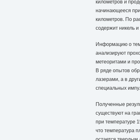
километров и прод
начинающееся прим
километров. По ра
содержит никель и
Информацию о тем
анализируют прохо
метеоритами и про
В ряде опытов об
лазерами, а в дру
специальных импу
Полученные резуль
существуют на гра
при температуре 1
что температура п
остается твердым 